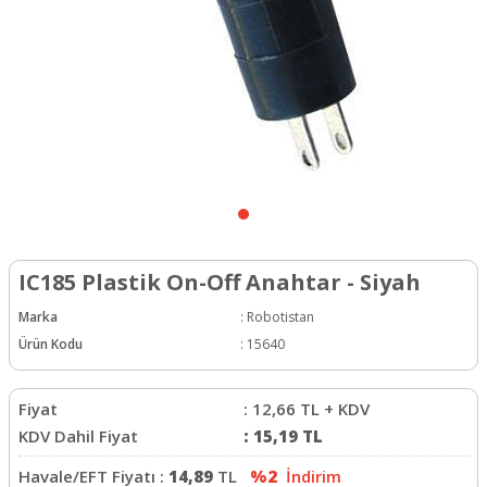
IC185 Plastik On-Off Anahtar - Siyah
Marka
:
Robotistan
Ürün Kodu
:
15640
Fiyat
:
12,66
TL + KDV
KDV Dahil Fiyat
:
15,19
TL
Havale/EFT Fiyatı :
14,89
TL
%2
İndirim