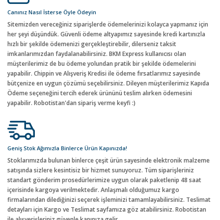
Canınız Nasıl İsterse Öyle Ödeyin
Sitemizden vereceğiniz siparişlerde ödemelerinizi kolayca yapmanız için
her şeyi düşündük. Güvenli ödeme altyapımız sayesinde kredi kartınızla
hızlı bir şekilde ödemenizi gerçekleştirebilir, dilerseniz taksit
imkanlarımızdan faydalanabilirsiniz. BKM Express kullanıcısı olan
müşterilerimiz de bu ödeme yolundan pratik bir şekilde ödemelerini
yapabilir. Chippin ve Alışveriş Kredisi ile ödeme fırsatlarımız sayesinde
bütçenize en uygun çözümü seçebilirsiniz. Dileyen müşterilerimiz Kapıda
Ödeme seçeneğini tercih ederek ürününü teslim alırken ödemesini
yapabilir. Robotistan'dan sipariş verme keyfi :)
Geniş Stok Ağımızla Binlerce Ürün Kapınızda!
Stoklarımızda bulunan binlerce çeşit ürün sayesinde elektronik malzeme
satışında sizlere kesintisiz bir hizmet sunuyoruz. Tüm siparişleriniz
standart gönderim prosedürlerimize uygun olarak paketlenip 48 saat
içerisinde kargoya verilmektedir. Anlaşmalı olduğumuz kargo
firmalarından dilediğinizi seçerek işleminizi tamamlayabilirsiniz. Teslimat
detayları için Kargo ve Teslimat sayfamıza göz atabilirsiniz. Robotistan
ile alışverişleriniz güvenle kapınıza gelir.