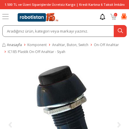
1.500 TL ve Üzeri Siparişlerde Ücretsiz Kargo | Kredi Kartına 6 Taksit İmkânı
0
Anasayfa
Komponent
Anahtar, Buton, Switch
On-Off Anahtar
IC185 Plastik On-Off Anahtar - Siyah