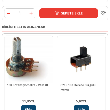
SEPETE EKLE
BİRLİKTE SATIN ALINANLAR
10K Potansiyometre - WH148
IC205 180 Derece Sürgülü
Switch
11,95
TL
5,97
TL
Ekle
Ekle