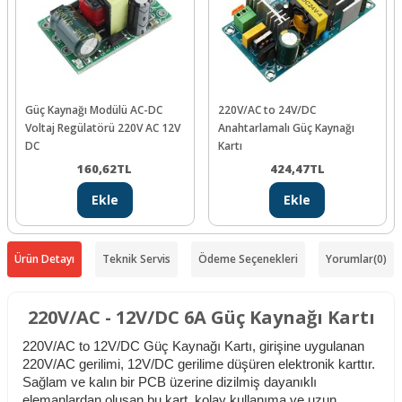
Güç Kaynağı Modülü AC-DC
220V/AC to 24V/DC
Voltaj Regülatörü 220V AC 12V
Anahtarlamalı Güç Kaynağı
DC
Kartı
160,62
TL
424,47
TL
Ekle
Ekle
Ürün Detayı
Teknik Servis
Ödeme Seçenekleri
Yorumlar
(0)
220V/AC - 12V/DC 6A Güç Kaynağı Kartı
220V/AC to 12V/DC Güç Kaynağı Kartı, girişine uygulanan
220V/AC gerilimi, 12V/DC gerilime düşüren elektronik karttır.
Sağlam ve kalın bir PCB üzerine dizilmiş dayanıklı
elemanlardan oluşan bu kart, kolay kullanıma ve uzun