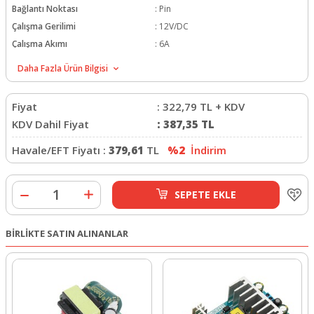
Bağlantı Noktası
:
Pin
Çalışma Gerilimi
:
12V/DC
Çalışma Akımı
:
6A
Daha Fazla Ürün Bilgisi
Fiyat
:
322,79
TL + KDV
KDV Dahil Fiyat
:
387,35
TL
Havale/EFT Fiyatı :
379,61
TL
%2
İndirim
SEPETE EKLE
BİRLİKTE SATIN ALINANLAR