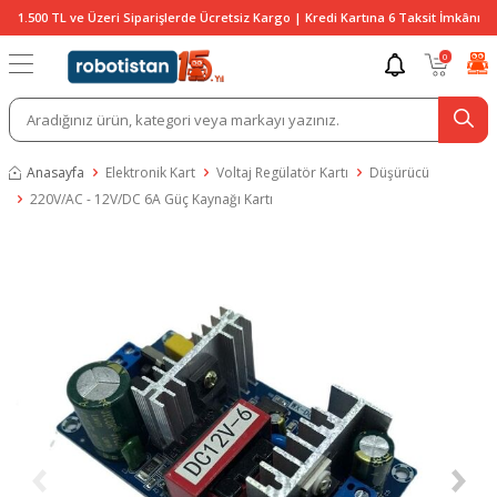
1.500 TL ve Üzeri Siparişlerde Ücretsiz Kargo | Kredi Kartına 6 Taksit İmkânı
0
Anasayfa
Elektronik Kart
Voltaj Regülatör Kartı
Düşürücü
220V/AC - 12V/DC 6A Güç Kaynağı Kartı