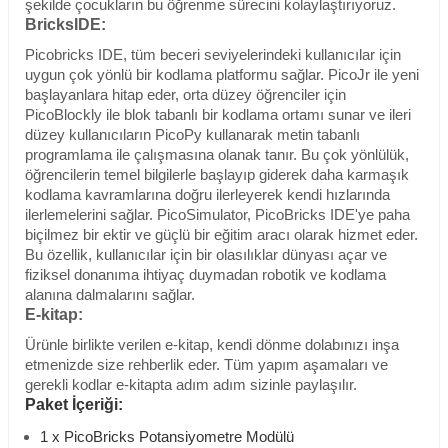
şekilde çocukların bu öğrenme sürecini kolaylaştırıyoruz.
BricksIDE:
Picobricks IDE, tüm beceri seviyelerindeki kullanıcılar için
uygun çok yönlü bir kodlama platformu sağlar. PicoJr ile yeni
başlayanlara hitap eder, orta düzey öğrenciler için
PicoBlockly ile blok tabanlı bir kodlama ortamı sunar ve ileri
düzey kullanıcıların PicoPy kullanarak metin tabanlı
programlama ile çalışmasına olanak tanır. Bu çok yönlülük,
öğrencilerin temel bilgilerle başlayıp giderek daha karmaşık
kodlama kavramlarına doğru ilerleyerek kendi hızlarında
ilerlemelerini sağlar. PicoSimulator, PicoBricks IDE'ye paha
biçilmez bir ektir ve güçlü bir eğitim aracı olarak hizmet eder.
Bu özellik, kullanıcılar için bir olasılıklar dünyası açar ve
fiziksel donanıma ihtiyaç duymadan robotik ve kodlama
alanına dalmalarını sağlar.
E-kitap:
Ürünle birlikte verilen e-kitap, kendi dönme dolabınızı inşa
etmenizde size rehberlik eder. Tüm yapım aşamaları ve
gerekli kodlar e-kitapta adım adım sizinle paylaşılır.
Paket İçeriği:
1 x PicoBricks Potansiyometre Modülü