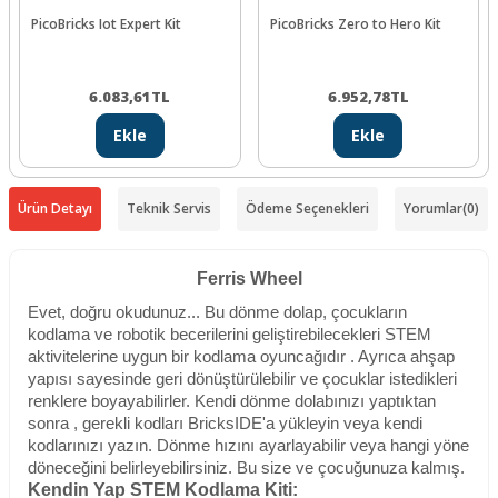
PicoBricks Iot Expert Kit
PicoBricks Zero to Hero Kit
6.083,61
TL
6.952,78
TL
Ekle
Ekle
Ürün Detayı
Teknik Servis
Ödeme Seçenekleri
Yorumlar
(0)
Ferris Wheel
Evet, doğru okudunuz... Bu dönme dolap, çocukların
kodlama ve robotik becerilerini geliştirebilecekleri STEM
aktivitelerine uygun bir kodlama oyuncağıdır . Ayrıca ahşap
yapısı sayesinde geri dönüştürülebilir ve çocuklar istedikleri
renklere boyayabilirler. Kendi dönme dolabınızı yaptıktan
sonra , gerekli kodları BricksIDE'a yükleyin veya kendi
kodlarınızı yazın. Dönme hızını ayarlayabilir veya hangi yöne
döneceğini belirleyebilirsiniz. Bu size ve çocuğunuza kalmış.
Kendin Yap STEM Kodlama Kiti: