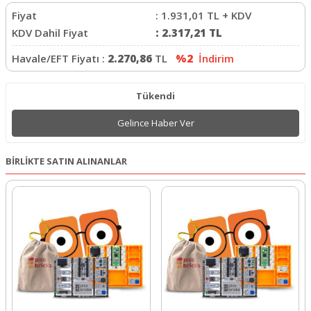
Fiyat
:
1.931,01
TL + KDV
KDV Dahil Fiyat
:
2.317,21
TL
Havale/EFT Fiyatı :
2.270,86
TL
%2
İndirim
Tükendi
Gelince Haber Ver
BİRLİKTE SATIN ALINANLAR