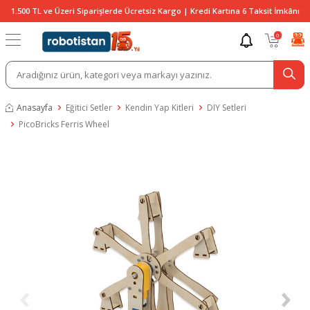
1.500 TL ve Üzeri Siparişlerde Ücretsiz Kargo | Kredi Kartına 6 Taksit İmkânı
0
Anasayfa
Eğitici Setler
Kendin Yap Kitleri
DIY Setleri
PicoBricks Ferris Wheel