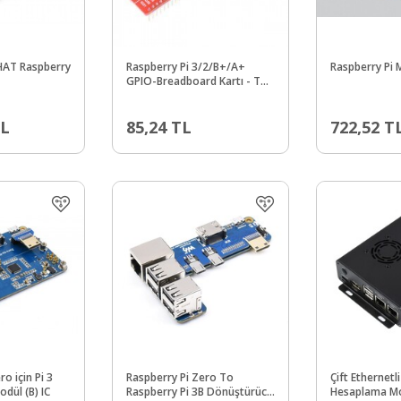
 HAT Raspberry
Raspberry Pi 3/2/B+/A+
Raspberry Pi 
GPIO-Breadboard Kartı - T
Tye GPIO Board
L
85,24
TL
722,52
T
o için Pi 3
Raspberry Pi Zero To
Çift Ethernetl
dül (B) IC
Raspberry Pi 3B Dönüştürücü
Hesaplama M