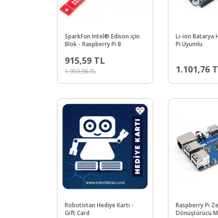
SparkFun Intel® Edison için
Li-ion Batarya
Blok - Raspberry Pi B
Pi Uyumlu
915,59
TL
1.101,76
T
1.959,96
TL
Robotistan Hediye Kartı -
Raspberry Pi Zer
Gift Card
Dönüştürücü Mo