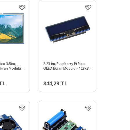
ico 3.5inç
2.23 inç Raspberry Pi Pico
kran Modülü -
OLED Ekran Modülü - 128x32
80×320, SPI
SPI-I2C
TL
844,29
TL