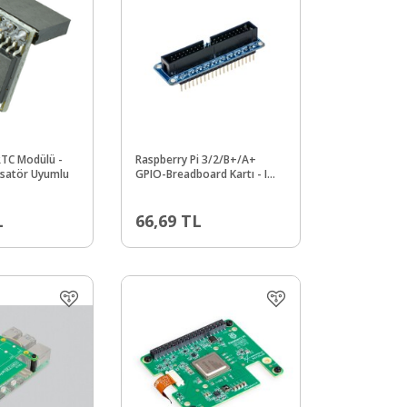
RTC Modülü -
Raspberry Pi 3/2/B+/A+
satör Uyumlu
GPIO-Breadboard Kartı - I
Tye GPIO Board
L
66,69
TL