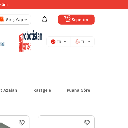
mkânı
0
Giriş Yap
Sepetim
TR
TL
at Azalan
Rastgele
Puana Göre