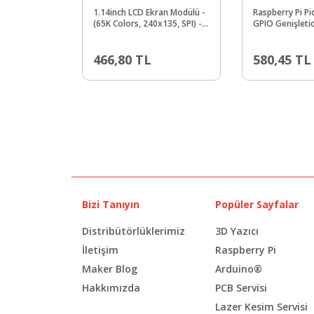
1.14inch LCD Ekran Modülü -
Raspberry Pi Pi
(65K Colors, 240x135, SPI) -
GPIO Genişletic
Raspberry Pi Pico
Erkek Header -
Konektörü
466,80
TL
580,45
TL
Bizi Tanıyın
Popüler Sayfalar
Distribütörlüklerimiz
3D Yazıcı
İletişim
Raspberry Pi
Maker Blog
Arduino®
Hakkımızda
PCB Servisi
Lazer Kesim Servisi