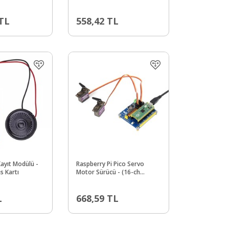
SPI/I2C
TL
558,42
TL
ayıt Modülü -
Raspberry Pi Pico Servo
s Kartı
Motor Sürücü - (16-ch
Outputs - 16-bir Resolution)
L
668,59
TL