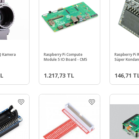
HQ Kamera
Raspberry Pi Compute
Raspberry Pi 
Module 5 IO Board - CM5
Süper Kondan
L
1.217,73
TL
146,71
T