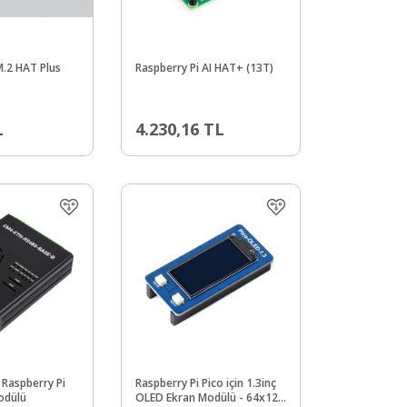
M.2 HAT Plus
Raspberry Pi AI HAT+ (13T)
L
4.230,16
TL
i Raspberry Pi
Raspberry Pi Pico için 1.3inç
odülü
OLED Ekran Modülü - 64x128