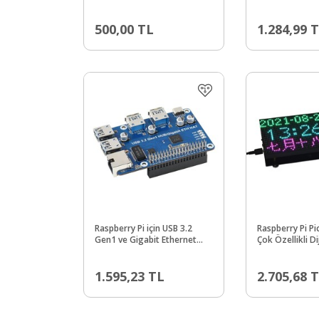
500,00
TL
1.284,99
T
Raspberry Pi için USB 3.2
Raspberry Pi Pi
Gen1 ve Gigabit Ethernet
Çok Özellikli Di
HUB HAT - 3xUSB - 1xGigabit
64×32 Izgara -
ETH - Sürücüsüz
1.595,23
TL
2.705,68
T