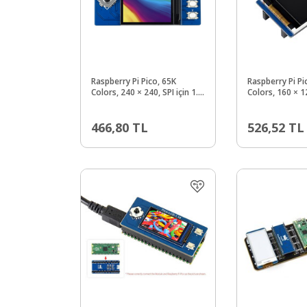
Raspberry Pi Pico, 65K
Raspberry Pi Pi
Colors, 240 × 240, SPI için 1.3
Colors, 160 × 12
inç LCD Ekran Modülü
inç LCD Ekran 
466,80
TL
526,52
TL