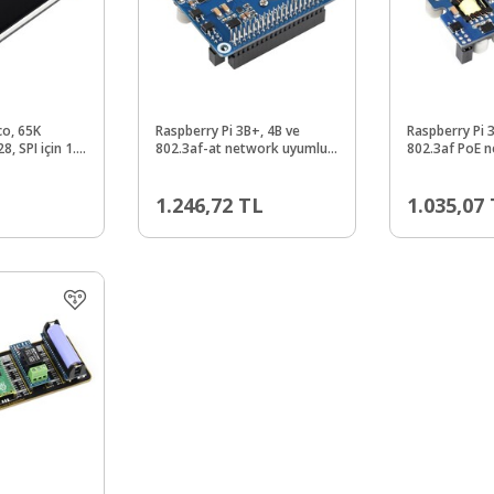
co, 65K
Raspberry Pi 3B+, 4B ve
Raspberry Pi 
8, SPI için 1.8
802.3af-at network uyumlu
802.3af PoE 
Modülü
Ethernet üzerinden güç HAT
Ethernet üze
(C)
1.246,72
TL
1.035,07