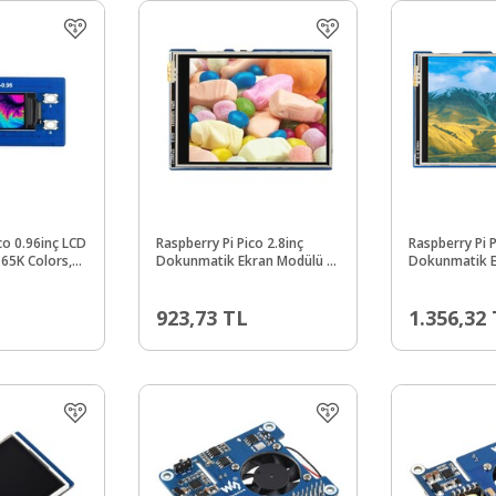
co 0.96inç LCD
Raspberry Pi Pico 2.8inç
Raspberry Pi P
 65K Colors,
Dokunmatik Ekran Modülü -
Dokunmatik E
262K Colors, 320×240, SPI
65K Colors, 4
923,73
TL
1.356,32