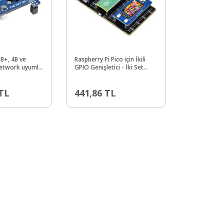
3B+, 4B ve
Raspberry Pi Pico için İkili
network uyumlu
GPIO Genişletici - İki Set
rinden güç HAT
Erkek Header
TL
441,86
TL