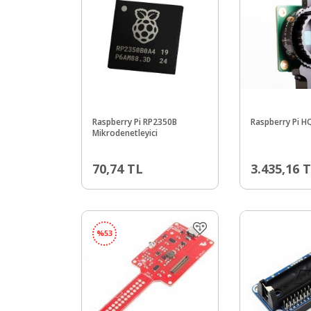
Raspberry Pi RP2350B
Raspberry Pi 
Mikrodenetleyici
70,74
TL
3.435,16
T
%
53