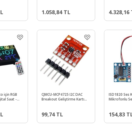
Modül
L
1.058,84
TL
4.328,16
co için RGB
CJMCU-MCP4725 I2C DAC
ISD1820 Ses K
jital Saat -
Breakout Geliştirme Kartı
Mikrofonlu Se
 RTC
Modülü
L
99,74
TL
154,83
T