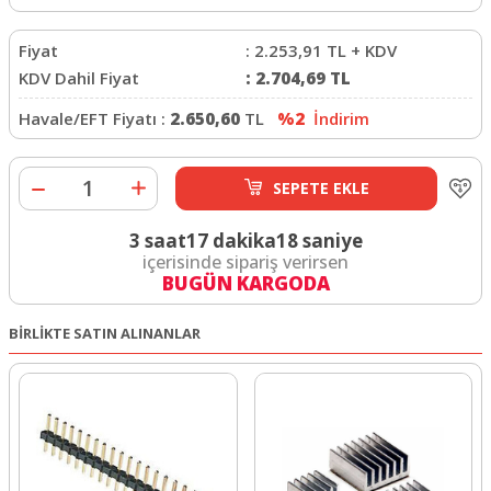
Fiyat
:
2.253,91
TL + KDV
KDV Dahil Fiyat
:
2.704,69
TL
Havale/EFT Fiyatı :
2.650,60
TL
%2
İndirim
SEPETE EKLE
3 saat
17 dakika
17 saniye
içerisinde sipariş verirsen
BUGÜN KARGODA
BİRLİKTE SATIN ALINANLAR