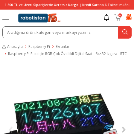
1.500 TL ve Üzeri Siparişlerde Ücretsiz Kargo | Kredi Kartına 6 Taksit İmkânı
0
Anasayfa
Raspberry Pi
Ekranlar
Raspberry Pi Pico için RGB Çok Özellikli Dijital Saat - 64×32 Izgara - RTC