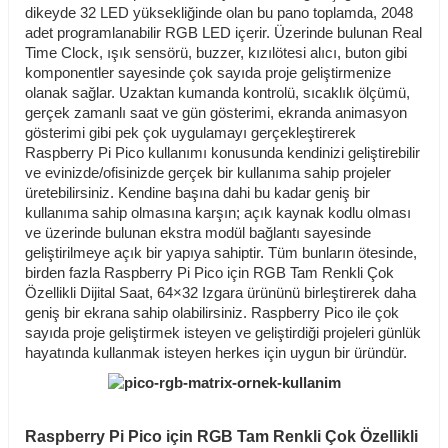
dikeyde 32 LED yüksekliğinde olan bu pano toplamda, 2048
adet programlanabilir RGB LED içerir. Üzerinde bulunan Real
Time Clock, ışık sensörü, buzzer, kızılötesi alıcı, buton gibi
komponentler sayesinde çok sayıda proje geliştirmenize
olanak sağlar. Uzaktan kumanda kontrolü, sıcaklık ölçümü,
gerçek zamanlı saat ve gün gösterimi, ekranda animasyon
gösterimi gibi pek çok uygulamayı gerçekleştirerek
Raspberry Pi Pico kullanımı konusunda kendinizi geliştirebilir
ve evinizde/ofisinizde gerçek bir kullanıma sahip projeler
üretebilirsiniz. Kendine başına dahi bu kadar geniş bir
kullanıma sahip olmasına karşın; açık kaynak kodlu olması
ve üzerinde bulunan ekstra modül bağlantı sayesinde
geliştirilmeye açık bir yapıya sahiptir. Tüm bunların ötesinde,
birden fazla Raspberry Pi Pico için RGB Tam Renkli Çok
Özellikli Dijital Saat, 64×32 Izgara ürününü birleştirerek daha
geniş bir ekrana sahip olabilirsiniz. Raspberry Pico ile çok
sayıda proje geliştirmek isteyen ve geliştirdiği projeleri günlük
hayatında kullanmak isteyen herkes için uygun bir üründür.
Raspberry Pi Pico için RGB Tam Renkli Çok Özellikli