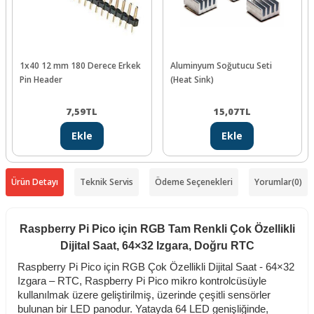
1x40 12 mm 180 Derece Erkek
Aluminyum Soğutucu Seti
Pin Header
(Heat Sink)
7,59
TL
15,07
TL
Ekle
Ekle
Ürün Detayı
Teknik Servis
Ödeme Seçenekleri
Yorumlar
(0)
Raspberry Pi Pico için RGB Tam Renkli Çok Özellikli
Dijital Saat, 64×32 Izgara, Doğru RTC
Raspberry Pi Pico için RGB Çok Özellikli Dijital Saat - 64×32
Izgara – RTC, Raspberry Pi Pico mikro kontrolcüsüyle
kullanılmak üzere geliştirilmiş, üzerinde çeşitli sensörler
bulunan bir LED panodur. Yatayda 64 LED genişliğinde,