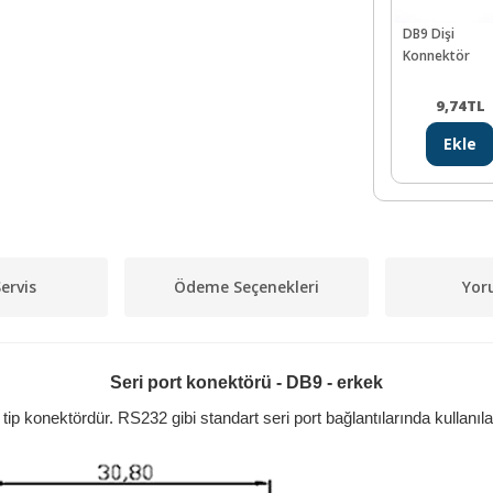
DB9 Dişi
Konnektör
9,74
TL
Ekle
ervis
Ödeme Seçenekleri
Yor
Seri port konektörü - DB9 - erkek
p konektördür. RS232 gibi standart seri port bağlantılarında kullanıla