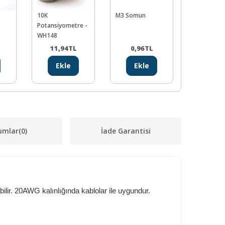
10K
M3 Somun
M3 6 mm 
Potansiyometre -
Yıldız Silin
WH148
Metrik Vid
11,94
TL
0,96
TL
0,82
Ekle
Ekle
Ekl
umlar
(0)
İade Garantisi
bilir. 20AWG kalınlığında kablolar ile uygundur.