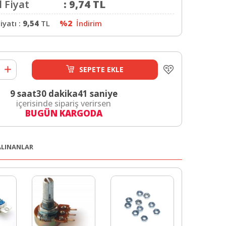
 Fiyat
:
9,74
TL
iyatı :
9,54
TL
%2
İndirim
SEPETE EKLE
9 saat
30 dakika
40 saniye
içerisinde sipariş verirsen
BUGÜN KARGODA
 ALINANLAR