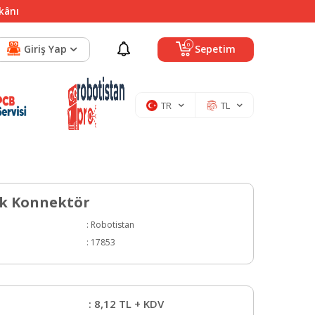
mkânı
0
Giriş Yap
Sepetim
TR
TL
ek Konnektör
:
Robotistan
:
17853
:
8,12
TL + KDV