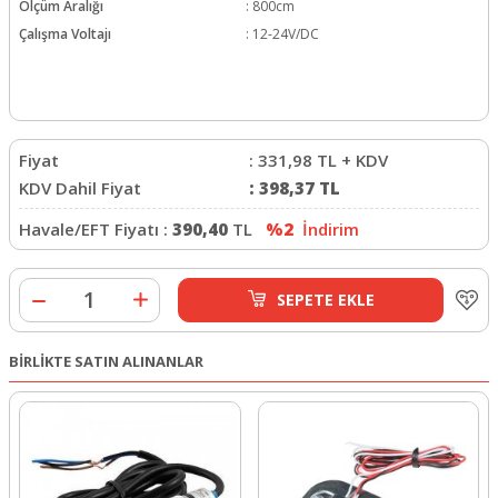
Ölçüm Aralığı
:
800cm
Çalışma Voltajı
:
12-24V/DC
Fiyat
:
331,98
TL + KDV
KDV Dahil Fiyat
:
398,37
TL
Havale/EFT Fiyatı :
390,40
TL
%2
İndirim
SEPETE EKLE
BİRLİKTE SATIN ALINANLAR