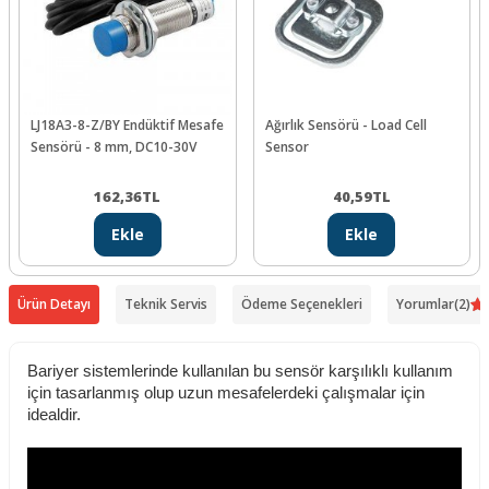
LJ18A3-8-Z/BY Endüktif Mesafe
Ağırlık Sensörü - Load Cell
Sensörü - 8 mm, DC10-30V
Sensor
162,36
TL
40,59
TL
Ekle
Ekle
Ürün Detayı
Teknik Servis
Ödeme Seçenekleri
Yorumlar
(2)
Bariyer sistemlerinde kullanılan bu sensör karşılıklı kullanım
için tasarlanmış olup uzun mesafelerdeki çalışmalar için
idealdir.