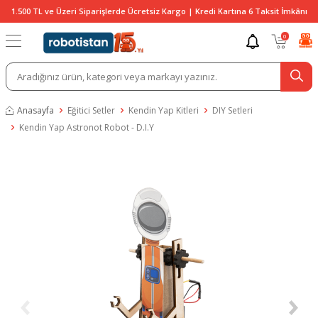
1.500 TL ve Üzeri Siparişlerde Ücretsiz Kargo | Kredi Kartına 6 Taksit İmkânı
0
Anasayfa
Eğitici Setler
Kendin Yap Kitleri
DIY Setleri
Kendin Yap Astronot Robot - D.I.Y