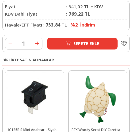
Fiyat
:
641,02
TL + KDV
KDV Dahil Fiyat
:
769,22
TL
Havale/EFT Fiyatı :
753,84
TL
%2
İndirim
SEPETE EKLE
BİRLİKTE SATIN ALINANLAR
IC125B S Mini Anahtar - Siyah
REX Woody Serisi DIY Caretta