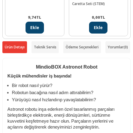
Caretta Seti (STEM)
9,74
TL
0,00
TL
Ekle
Ekle
Ürün Detayı
Teknik Servis
Ödeme Seçenekleri
Yorumlar
(0)
MindioBOX Astronot Robot
Küçük mühendisler iş başında!
Bir robot nasıl yürür?
Robotun bacağına nasıl adım attırabilirim?
Yürüyüşü nasıl hızlandırıp yavaşlatabilirim?
Astronot robotu inşa ederken özel tasarlanmış parçaları
birleştirdikçe elektronik, enerji dönüşümleri, sürtünme
kuvvetini keşfetmeye hazır olun. Parçaların yerlerini ve
açılarını değiştirerek deneyiminizi zenginleştirin.