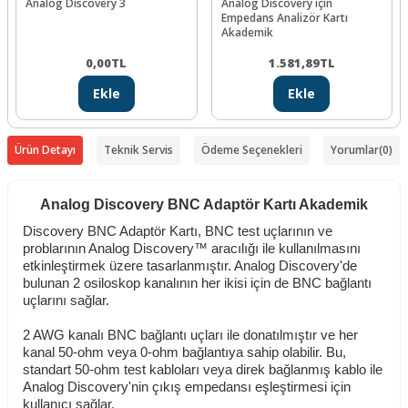
Analog Discovery 3
Analog Discovery için
Empedans Analizör Kartı
Akademik
0,00
TL
1.581,89
TL
Ekle
Ekle
Ürün Detayı
Teknik Servis
Ödeme Seçenekleri
Yorumlar
(0)
Analog Discovery BNC Adaptör Kartı Akademik
Discovery BNC Adaptör Kartı, BNC test uçlarının ve
problarının Analog Discovery™ aracılığı ile kullanılmasını
etkinleştirmek üzere tasarlanmıştır. Analog Discovery'de
bulunan 2 osiloskop kanalının her ikisi için de BNC bağlantı
uçlarını sağlar.
2 AWG kanalı BNC bağlantı uçları ile donatılmıştır ve her
kanal 50-ohm veya 0-ohm bağlantıya sahip olabilir. Bu,
standart 50-ohm test kabloları veya direk bağlanmış kablo ile
Analog Discovery'nin çıkış empedansı eşleştirmesi için
kullanıcı sağlar.