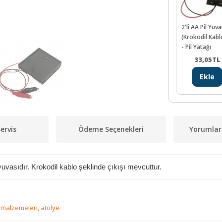
2'li AA Pil Yuva
(Krokodil Kabl
- Pil Yatağı
33,05
TL
Ekle
ervis
Ödeme Seçenekleri
Yorumlar
 yuvasıdır. Krokodil kablo şeklinde çıkışı mevcuttur.
 malzemeleri
,
atölye