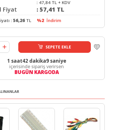
:
47,84
TL + KDV
 Fiyat
:
57,41
TL
iyatı :
56,26
TL
%2
İndirim
SEPETE EKLE
1 saat
42 dakika
9 saniye
içerisinde sipariş verirsen
BUGÜN KARGODA
 ALINANLAR