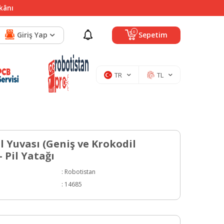
mkânı
0
Giriş Yap
Sepetim
TR
TL
il Yuvası (Geniş ve Krokodil
- Pil Yatağı
:
Robotistan
:
14685