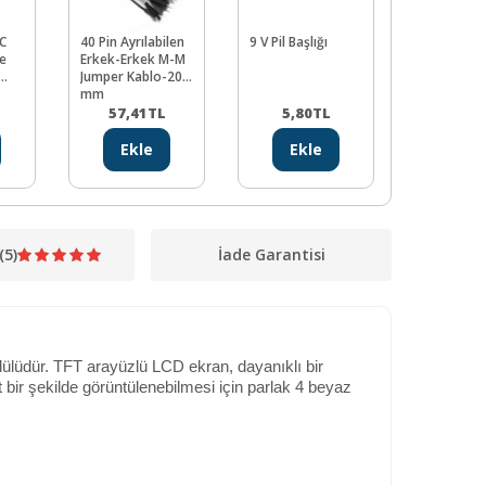
C
40 Pin Ayrılabilen
9 V Pil Başlığı
HC06 Blue
ve
Erkek-Erkek M-M
Serial Modü
Jumper Kablo-200
mm
57,41
TL
5,80
TL
226,7
Ekle
Ekle
Ekl
(5)
İade Garantisi
ülüdür. TFT arayüzlü LCD ekran, dayanıklı bir
 bir şekilde görüntülenebilmesi için parlak 4 beyaz