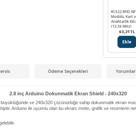
RC522 RFID NF
Modülü, Kart 
Anahtarlık Kiti
(13.56 MHz)
63,21
TL
Ekle
ervis
Ödeme Seçenekleri
Yorumlar
2.8 inç Arduino Dokunmatik Ekran Shield - 240x320
 inç büyüklüğünde ve 240x320 çözünürlüğe sahip dokunmatik ekran mod
ir. Arduino ile uyumlu olan bu ekran; metin, grafik ve resimlerin net
lebilir.