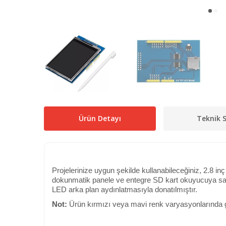
Ürün Detayı
Teknik S
Projelerinize uygun şekilde kullanabileceğiniz, 2.8
dokunmatik panele ve entegre SD kart okuyucuya sahipt
LED arka plan aydınlatmasıyla donatılmıştır.
Not:
Ürün kırmızı veya mavi renk varyasyonlarında ge