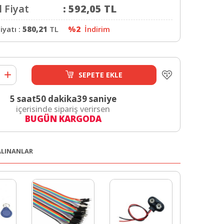
 Fiyat
:
592,05
TL
iyatı :
580,21
TL
%2
İndirim
SEPETE EKLE
5 saat
50 dakika
39 saniye
içerisinde sipariş verirsen
BUGÜN KARGODA
 ALINANLAR