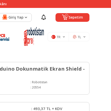
mkânı
0
Giriş Yap
Sepetim
TR
TL
Arduino Dokunmatik Ekran Shield -
:
Robotistan
:
20554
:
493,37
TL + KDV