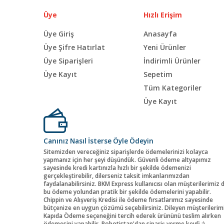
Üye
Hızlı Erişim
Üye Giriş
Anasayfa
Üye Şifre Hatırlat
Yeni Ürünler
Üye Siparişleri
İndirimli Ürünler
Üye Kayıt
Sepetim
Tüm Kategoriler
Üye Kayıt
Canınız Nasıl İsterse Öyle Ödeyin
Sitemizden vereceğiniz siparişlerde ödemelerinizi kolayca
yapmanız için her şeyi düşündük. Güvenli ödeme altyapımız
sayesinde kredi kartınızla hızlı bir şekilde ödemenizi
gerçekleştirebilir, dilerseniz taksit imkanlarımızdan
faydalanabilirsiniz. BKM Express kullanıcısı olan müşterilerimiz 
bu ödeme yolundan pratik bir şekilde ödemelerini yapabilir.
Chippin ve Alışveriş Kredisi ile ödeme fırsatlarımız sayesinde
bütçenize en uygun çözümü seçebilirsiniz. Dileyen müşterilerim
Kapıda Ödeme seçeneğini tercih ederek ürününü teslim alırken
ödemesini yapabilir. Robotistan'dan sipariş verme keyfi :)