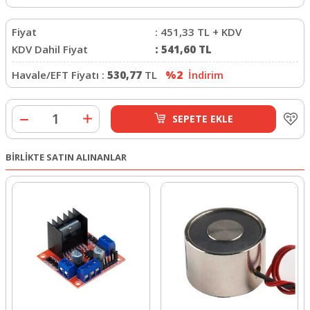
Fiyat
:
451,33
TL + KDV
KDV Dahil Fiyat
:
541,60
TL
Havale/EFT Fiyatı :
530,77
TL
%2
İndirim
SEPETE EKLE
BİRLİKTE SATIN ALINANLAR