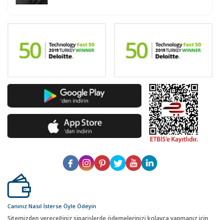
Canınız Nasıl İsterse Öyle Ödeyin
Sitemizden vereceğiniz siparişlerde ödemelerinizi kolayca yapmanız için