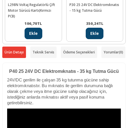
L298N Voltaj Regulatörlü Çift
P30 25 24V DC Elektromıknatıs
Motor Sürücü Kartı(Kırmızı
- 15 kg Tutma Gücü
PCB)
106,70
TL
350,24
TL
Ekle
Ekle
Ürün Detayı
Teknik Servis
Ödeme Seçenekleri
Yorumlar
(0)
P40 25 24V DC Elektromıknatıs - 35 kg Tutma Gücü
24V/DC gerilim ile çalışan 35 kg tutunma gücüne sahip
elektromıknatıstır. Bu mıknatıs ile gerilim durumuna bağlı
olarak çekme veya itme gücüne sahip olacağınız için,
istediğiniz anlarda mıknatısı aktif veya pasif konuma
getirebilirsiniz.