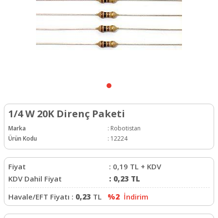
1/4 W 20K Direnç Paketi
Marka
:
Robotistan
Ürün Kodu
:
12224
Fiyat
:
0,19
TL + KDV
KDV Dahil Fiyat
:
0,23
TL
Havale/EFT Fiyatı :
0,23
TL
%2
İndirim