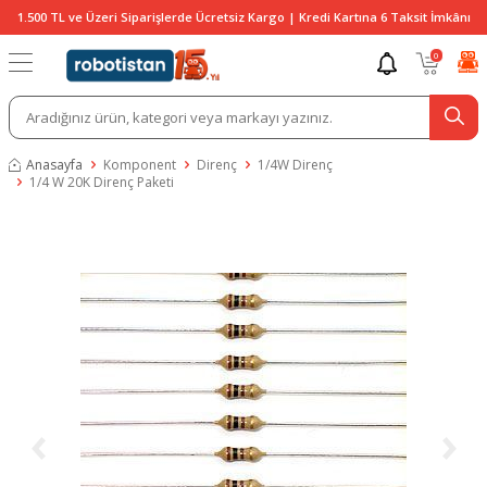
1.500 TL ve Üzeri Siparişlerde Ücretsiz Kargo | Kredi Kartına 6 Taksit İmkânı
0
Anasayfa
Komponent
Direnç
1/4W Direnç
1/4 W 20K Direnç Paketi