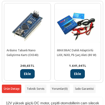
Arduino Tabanlı Nano
iMAX B6AC Dahili Adaptörlü
Geliştirme Kartı (CH340)
LiXX, NiXX, Pb Şarj Aleti (80 W)
240,65
TL
1.641,04
TL
Ekle
Ekle
Ürün Detayı
Teknik Servis
Yorumlar
(0)
İade Garantisi
12V yüksek güçlü DC motor, çeşitli otomobillerin cam silecek