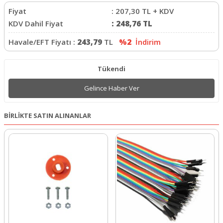
Fiyat
:
207,30
TL + KDV
KDV Dahil Fiyat
:
248,76
TL
Havale/EFT Fiyatı :
243,79
TL
%2
İndirim
Tükendi
Gelince Haber Ver
BİRLİKTE SATIN ALINANLAR