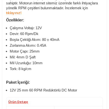
sahiptir. Motorun internet sitemiz üzerinde farklı ihtiyaçlara
yönelik RPM çeşitleri bulunmaktadır. İncelemek için
tıklayınız!
Özellikler:
Çalışma Voltajı: 12V
Devir: 60 Rpm/Dk
Boşta Çektiği Akım: 80 ± 40mA
Zorlanma Akımı: 0.45A
Motor Çapı: 25mm
Mil: 4mm D Şaft
Mil Uzunluğu: 10mm
Tork: 8 kg/cm
Paket İçeriği:
12V 25 mm 60 RPM Redüktörlü DC Motor
Ürün Detayı