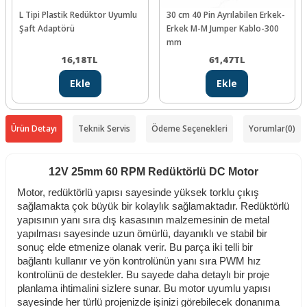
L Tipi Plastik Redüktor Uyumlu
30 cm 40 Pin Ayrılabilen Erkek-
Şaft Adaptörü
Erkek M-M Jumper Kablo-300
mm
16,18
TL
61,47
TL
Ekle
Ekle
Ürün Detayı
Teknik Servis
Ödeme Seçenekleri
Yorumlar
(0)
12V 25mm 60 RPM Redüktörlü DC Motor
Motor, redüktörlü yapısı sayesinde yüksek torklu çıkış
sağlamakta çok büyük bir kolaylık sağlamaktadır. Redüktörlü
yapısının yanı sıra dış kasasının malzemesinin de metal
yapılması sayesinde uzun ömürlü, dayanıklı ve stabil bir
sonuç elde etmenize olanak verir. Bu parça iki telli bir
bağlantı kullanır ve yön kontrolünün yanı sıra PWM hız
kontrolünü de destekler. Bu sayede daha detaylı bir proje
planlama ihtimalini sizlere sunar. Bu motor uyumlu yapısı
sayesinde her türlü projenizde işinizi görebilecek donanıma