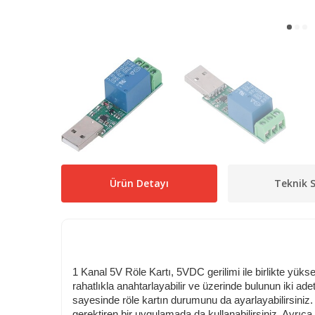
Ürün Detayı
Teknik S
1 Kanal 5V Röle Kartı, 5VDC gerilimi ile birlikte yüksek
rahatlıkla anahtarlayabilir ve üzerinde bulunun iki ad
sayesinde röle kartın durumunu da ayarlayabilirsiniz. A
gerektiren bir uygulamada da kullanabilirsiniz. Ayrıca