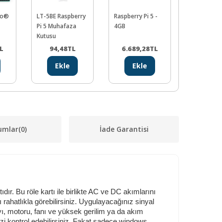
ino®
LT-5BE Raspberry
Raspberry Pi 5 -
Arduino iç
Pi 5 Muhafaza
4GB
Host Shiel
Kutusu
L
94,48
TL
6.689,28
TL
466,0
Ekle
Ekle
Ekl
umlar
(0)
İade Garantisi
ıdır. Bu röle kartı ile birlikte AC ve DC akımlarını
 rahatlıkla görebilirsiniz. Uygulayacağınız sinyal
bayı, motoru, fanı ve yüksek gerilim ya da akım
izi kontrol edebilirsiniz. Fakat sadece windows