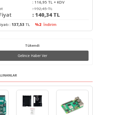
:
116,95
TL + KDV
at
:
192,45
TL
Fiyat
:
140,34
TL
iyatı :
137,53
TL
%2
İndirim
Tükendi
Gelince Haber Ver
 ALINANLAR