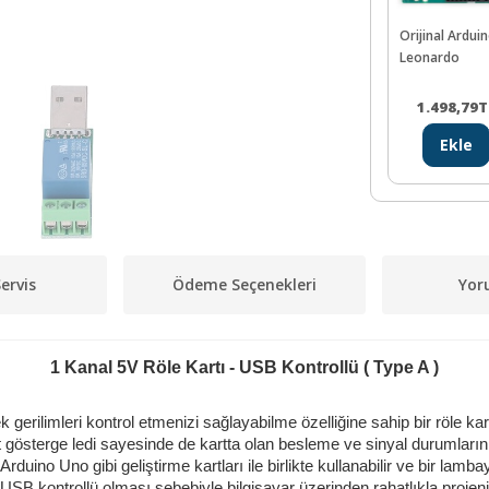
Orijinal Ardu
Leonardo
1.498,79
T
Ekle
ervis
Ödeme Seçenekleri
Yor
1 Kanal 5V Röle Kartı - USB Kontrollü ( Type A )
 gerilimleri kontrol etmenizi sağlayabilme özelliğine sahip bir röle kart
et gösterge ledi sayesinde de kartta olan besleme ve sinyal durumlarını
rduino Uno gibi geliştirme kartları ile birlikte kullanabilir ve bir lam
 USB kontrollü olması sebebiyle bilgisayar üzerinden rahatlıkla projen