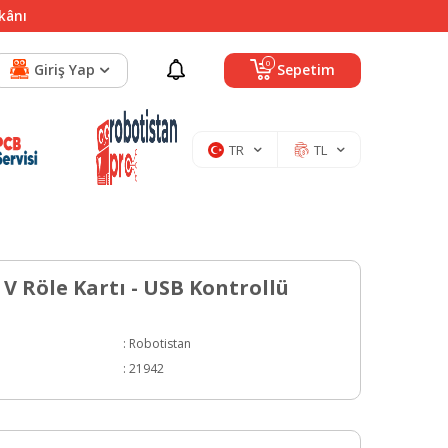
mkânı
0
Giriş Yap
Sepetim
TR
TL
 V Röle Kartı - USB Kontrollü
:
Robotistan
:
21942