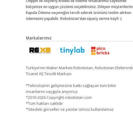
Chippin ve Alışveriş Kredisi ile ödeme fırsatlarımız sayesinde
bütçenize en uygun çözümü seçebilirsiniz. Dileyen müşterilerim
Kapıda Ödeme seçeneğini tercih ederek ürününü teslim alırken
ödemesini yapabilir. Robotistan'dan sipariş verme keyfi :)
Markalarımız
Türkiye’nin Maker Marketi Robotistan, Robotistan Elektronik
Ticaret AŞ Tescilli Markası
*Teknolojinin gelişmesine katkı sağlayan tüm bilim
insanlarını saygıyla anıyoruz.
*2010-2026 Copyright robotistan.com
*Tüm hakları saklıdır
*Sitedeki görseller ve yazılar izinsiz kullanılamaz