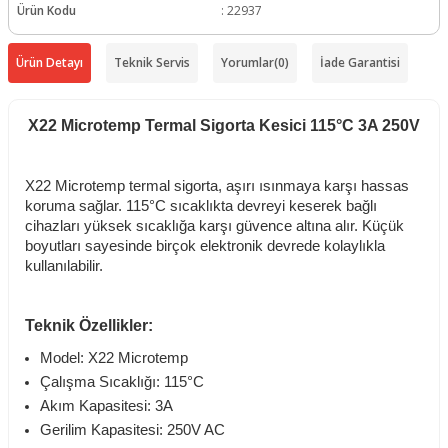
Ürün Kodu
:
22937
Ürün Detayı
Teknik Servis
Yorumlar
(0)
İade Garantisi
X22 Microtemp Termal Sigorta Kesici 115°C 3A 250V
X22 Microtemp termal sigorta, aşırı ısınmaya karşı hassas
koruma sağlar. 115°C sıcaklıkta devreyi keserek bağlı
cihazları yüksek sıcaklığa karşı güvence altına alır. Küçük
boyutları sayesinde birçok elektronik devrede kolaylıkla
kullanılabilir.
Teknik Özellikler:
Model: X22 Microtemp
Çalışma Sıcaklığı: 115°C
Akım Kapasitesi: 3A
Gerilim Kapasitesi: 250V AC