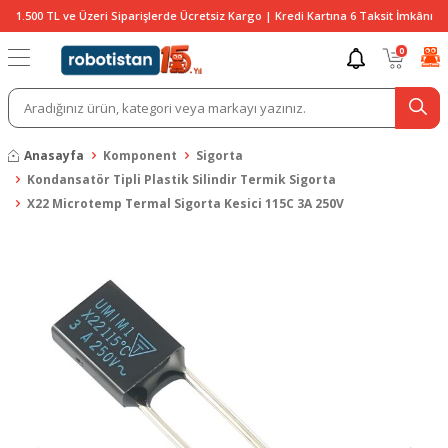
1.500 TL ve Üzeri Siparişlerde Ücretsiz Kargo | Kredi Kartına 6 Taksit İmkânı
0
Anasayfa
Komponent
Sigorta
Kondansatör Tipli Plastik Silindir Termik Sigorta
X22 Microtemp Termal Sigorta Kesici 115C 3A 250V