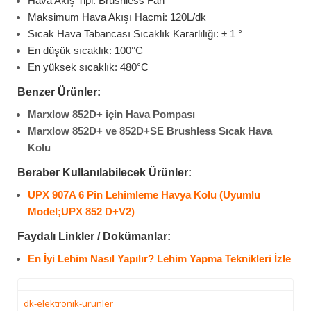
Hava Akış Tipi:
Brushless Fan
Maksimum Hava Akışı Hacmi:
120L/dk
Sıcak Hava Tabancası Sıcaklık Kararlılığı:
± 1 °
En düşük sıcaklık: 100
°C
En yüksek sıcaklık: 480
°C
Benzer Ürünler:
Marxlow 852D+ için Hava Pompası
Marxlow 852D+ ve 852D+SE Brushless Sıcak Hava
Kolu
Beraber Kullanılabilecek Ürünler:
UPX 907A 6 Pin Lehimleme Havya Kolu (Uyumlu
Model;UPX 852 D+V2)
Faydalı Linkler / Dokümanlar:
En İyi Lehim Nasıl Yapılır? Lehim Yapma Teknikleri İzle
dk-elektronik-urunler