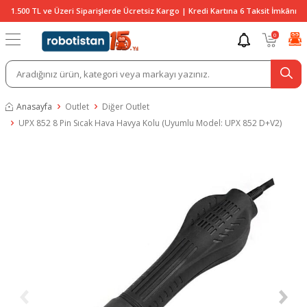
1.500 TL ve Üzeri Siparişlerde Ücretsiz Kargo | Kredi Kartına 6 Taksit İmkânı
0
Anasayfa
Outlet
Diğer Outlet
UPX 852 8 Pin Sıcak Hava Havya Kolu (Uyumlu Model: UPX 852 D+V2)