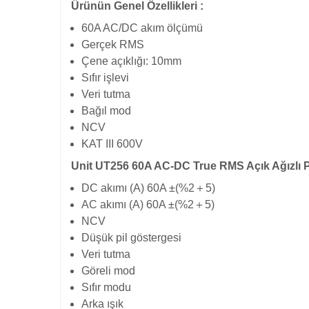
Ürünün Genel Özellikleri :
60A AC/DC akım ölçümü
Gerçek RMS
Çene açıklığı: 10mm
Sıfır işlevi
Veri tutma
Bağıl mod
NCV
KAT III 600V
Unit UT256 60A AC-DC True RMS Açık Ağızlı
DC akımı (A) 60A ±(%2＋5)
AC akımı (A) 60A ±(%2＋5)
NCV
Düşük pil göstergesi
Veri tutma
Göreli mod
Sıfır modu
Arka ışık