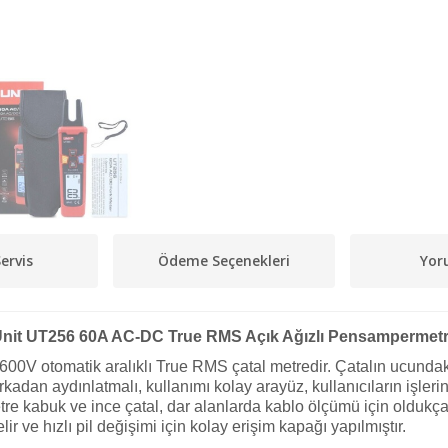
ervis
Ödeme Seçenekleri
Yor
nit UT256 60A AC-DC True RMS Açık Ağızlı Pensampermet
00V otomatik aralıklı True RMS çatal metredir. Çatalın ucunda
ak arkadan aydınlatmalı, kullanımı kolay arayüz, kullanıcıların işle
tre kabuk ve ince çatal, dar alanlarda kablo ölçümü için oldukça 
elir ve hızlı pil değişimi için kolay erişim kapağı yapılmıştır.