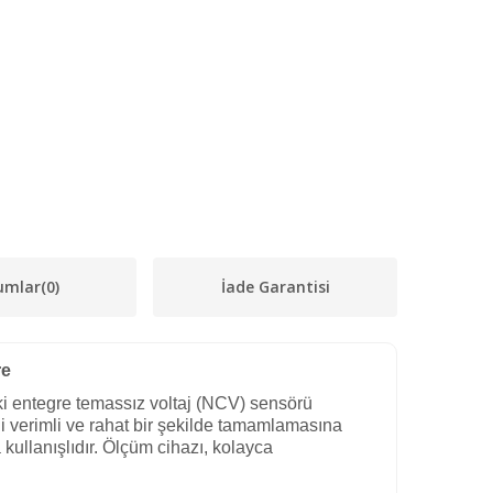
umlar
(0)
İade Garantisi
re
ki entegre temassız voltaj (NCV) sensörü
rini verimli ve rahat bir şekilde tamamlamasına
kullanışlıdır. Ölçüm cihazı, kolayca