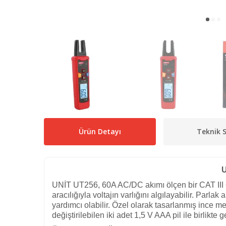
Ürün Detayı
Teknik S
U
UNİT UT256, 60A AC/DC akımı ölçen bir CAT III 6
aracılığıyla voltajın varlığını algılayabilir. Parl
yardımcı olabilir. Özel olarak tasarlanmış ince me
değiştirilebilen iki adet 1,5 V AAA pil ile birlikte g