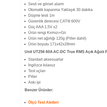
Sesli ve görsel alarm
Otomatik kapanma Yaklaşık 30 dakika
Düşme testi 1m
Güvenlik derecesi CATIII 600V
Güç AAA 1,5V x2
Ürün rengi Kırmızı+Gri
Ürün net ağırlığı 120g (Piller dahil)
Ürün boyutu 171x42x28mm
Unit UT256 60A AC-DC True RMS Açık Ağızlı P
Standart aksesuarlar
İngilizce kılavuz
Test uçları
Piller
Askı ipi
Benzer Ürünler:
Ölçü Test Aletleri