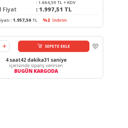
:
1.664,59
TL + KDV
 Fiyat
:
1.997,51
TL
iyatı :
1.957,56
TL
%2
İndirim
SEPETE EKLE
4 saat
42 dakika
30 saniye
içerisinde sipariş verirsen
BUGÜN KARGODA