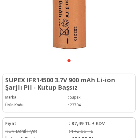
SUPEX IFR14500 3.7V 900 mAh Li-ion
Şarjlı Pil - Kutup Başsız
Marka
:
Supex
Ürün Kodu
:
23704
Fiyat
:
87,49
TL + KDV
KDV Dahil Fiyat
:
142,65
TL