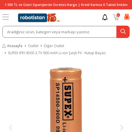
1.500 TL ve Üzeri Siparişlerde Ücretsiz Kargo | Kredi Kartına 6 Taksit İmkânı
0
Anasayfa
Outlet
Diğer Outlet
SUPEX IFR14500 3.7V 900 mAh Li-ion Şarjlı Pil - Kutup Başsız