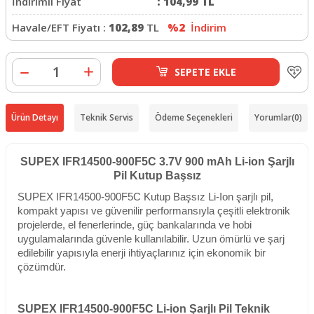
İndirimli Fiyat
:
104,99
TL
Havale/EFT Fiyatı :
102,89
TL
%2
İndirim
SEPETE EKLE
Ürün Detayı
Teknik Servis
Ödeme Seçenekleri
Yorumlar
(0)
SUPEX IFR14500-900F5C 3.7V 900 mAh Li-ion Şarjlı
Pil Kutup Başsız
SUPEX IFR14500-900F5C Kutup Başsız Li-Ion şarjlı pil,
kompakt yapısı ve güvenilir performansıyla çeşitli elektronik
projelerde, el fenerlerinde, güç bankalarında ve hobi
uygulamalarında güvenle kullanılabilir. Uzun ömürlü ve şarj
edilebilir yapısıyla enerji ihtiyaçlarınız için ekonomik bir
çözümdür.
SUPEX IFR14500-900F5C Li-ion Şarjlı Pil Teknik