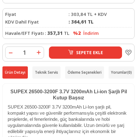
Fiyat
:
303,84
TL + KDV
KDV Dahil Fiyat
:
364,61
TL
Havale/EFT Fiyatı :
357,31
TL
%2
İndirim
SEPETE EKLE
Ürün Detayı
Teknik Servis
Ödeme Seçenekleri
Yorumlar
(0)
SUPEX 26500-3200F 3.7V 3200mAh Li-ion Şarjlı Pil
Kutup Başsız
SUPEX 26500-3200F 3.7V 3200mAh Li-Ion şarjlı pil,
kompakt yapısı ve güvenilir performansıyla çeşitli elektronik
projelerde, el fenerlerinde, güç bankalarında ve hobi
uygulamalarında güvenle kullanılabilir. Uzun ömürlü ve şarj
edilebilir yapısıyla enerji ihtiyaçlarınız için ekonomik bir