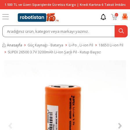
1.500 TL ve Üzeri Siparişlerde Ücretsiz Kargo | Kredi Kartına 6 Taksit İmkânı
0
Anasayfa
Güç Kaynağı - Batarya
Li-Po , Li-ion Pil
18650 Li-ion Pil
SUPEX 26500 3.7V 3200mAh Li-ion Şarjlı Pil - Kutup Başsız