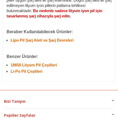
piller uygun şarj aleti ile şarj edilmelidir. Doğru şarj aleti ile şarj
edilmeyen lityum iyon pillerin patlama tehlikesi
bulunmaktadır.
Bu nedenle sadece lityum iyon pil için
tasarlanmış şarj cihazıyla şarj edin
.
Beraber Kullanılabilecek Ürünler:
Lipo Pil Şarj Aleti ve Şarj Devreleri
Benzer Ürünler:
18650 Lityum Pil Çeşitleri
Li-Po Pil Çeşitleri
Bizi Tanıyın
Popüler Sayfalar