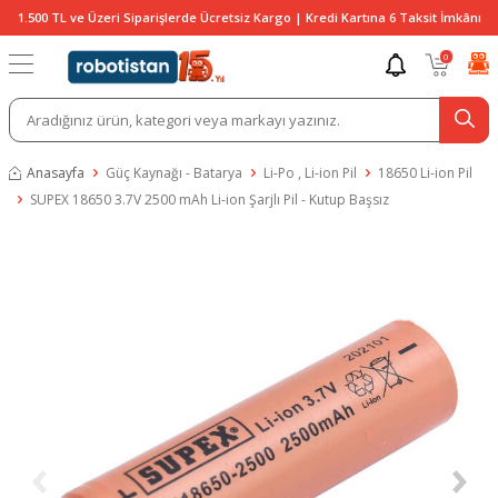
1.500 TL ve Üzeri Siparişlerde Ücretsiz Kargo | Kredi Kartına 6 Taksit İmkânı
0
Anasayfa
Güç Kaynağı - Batarya
Li-Po , Li-ion Pil
18650 Li-ion Pil
SUPEX 18650 3.7V 2500 mAh Li-ion Şarjlı Pil - Kutup Başsız