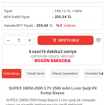
Fiyat
:
196,12
TL + KDV
KDV Dahil Fiyat
:
235,34
TL
Havale/EFT Fiyatı :
230,64
TL
%2
İndirim
SEPETE EKLE
6 saat
16 dakika
2 saniye
içerisinde sipariş verirsen
BUGÜN KARGODA
Ürün Detayı
Teknik Servis
Ödeme Seçenekleri
Yorumlar
(1)
SUPEX 18650-2500 3.7V 2500 mAh Li-ion Şarjlı Pil
Kutup Başsız
SUPEX 18650-2500 Kutup Başsız Li-Ion şarjlı pil, kompakt
yapısı ve güvenilir performansıyla çeşitli elektronik