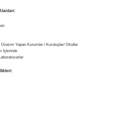
lanları:
arı
e Onarım Yapan Kurumlar / Kuruluşlar/ Okullar
 İşlerinde
Laboratuvarlar
ikleri: