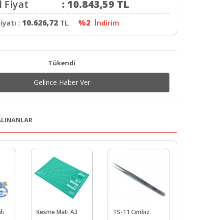
 Fiyat
:
10.843,59
TL
iyatı :
10.626,72
TL
%2
İndirim
Tükendi
Gelince Haber Ver
 ALINANLAR
lı
Kesme Matı A3
TS-11 Cımbız
SG90 Serv