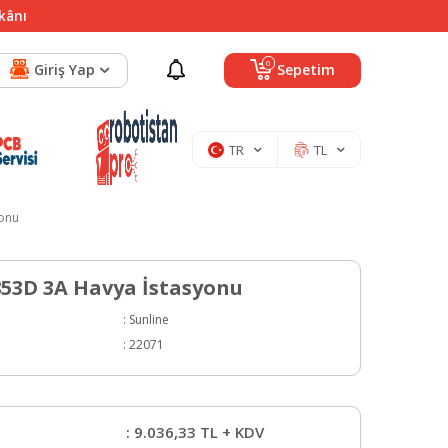
mkânı
0
Giriş Yap
Sepetim
TR
TL
yonu
853D 3A Havya İstasyonu
:
Sunline
:
22071
:
9.036,33
TL + KDV