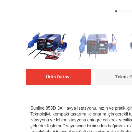
Ürün Detayı
Teknik S
Sunline 853D 3A Havya İstasyonu, hızın ve pratikliğin 
Teknolojiyi, kompakt tasarımı ile onarım için gerekli
istasyonu ve lehim istasyonu entegre edilerek yenilikçi
çekirdekli işlemci” sayesinde birbirinden bağımsız o
aracılığıyla RF sinyal gücünü de algılayarak ölçümleme