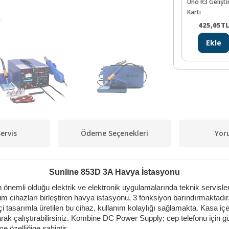
Uno R3 Gelişt
Kartı
425,05
T
Ekle
ervis
Ödeme Seçenekleri
Yor
Sunline 853D 3A Havya İstasyonu
önemli olduğu elektrik ve elektronik uygulamalarında teknik servislerin
 tüm cihazları birleştiren havya istasyonu, 3 fonksiyon barındırmaktad
 tasarımla üretilen bu cihaz, kullanım kolaylığı sağlamakta. Kasa içeri
larak çalıştırabilirsiniz. Kombine DC Power Supply; cep telefonu için
 özelliğine sahiptir.