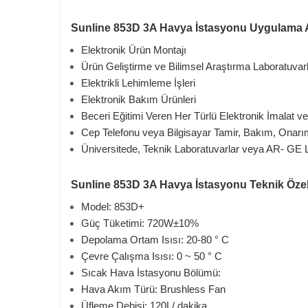
Sunline 853D 3A Havya İstasyonu Uygulama A
Elektronik Ürün Montajı
Ürün Geliştirme ve Bilimsel Araştırma Laboratuvarl
Elektrikli Lehimleme İşleri
Elektronik Bakım Ürünleri
Beceri Eğitimi Veren Her Türlü Elektronik İmalat v
Cep Telefonu veya Bilgisayar Tamir, Bakım, Onarım
Üniversitede, Teknik Laboratuvarlar veya AR- GE 
Sunline 853D 3A Havya İstasyonu Teknik Özell
Model: 853D+
Güç Tüketimi: 720W±10%
Depolama Ortam Isısı: 20-80 ° C
Çevre Çalışma Isısı: 0 ~ 50 ° C
Sıcak Hava İstasyonu Bölümü:
Hava Akım Türü: Brushless Fan
Üfleme Debisi: 120L/ dakika