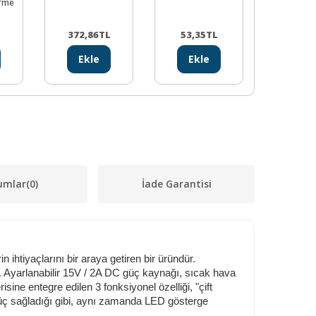
irme
Motor - 18
Derece
L
372,86
TL
53,35
TL
81,18
Ekle
Ekle
Ekl
umlar
(0)
İade Garantisi
 ihtiyaçlarını bir araya getiren bir üründür.
ır. Ayarlanabilir 15V / 2A DC güç kaynağı, sıcak hava
sine entegre edilen 3 fonksiyonel özelliği, "çift
 güç sağladığı gibi, aynı zamanda LED gösterge