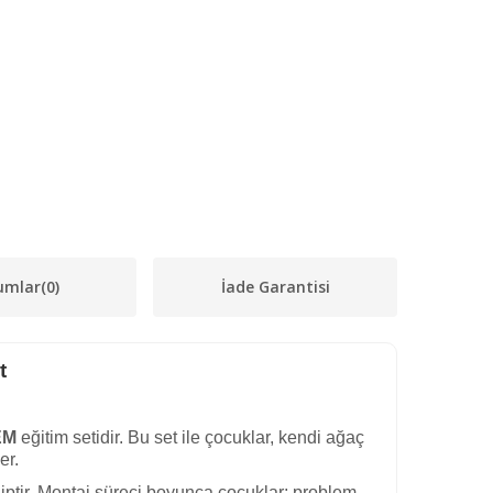
umlar
(0)
İade Garantisi
t
EM
eğitim setidir. Bu set ile çocuklar, kendi ağaç
er.
iptir. Montaj süreci boyunca çocuklar; problem