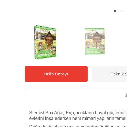
Ürün Detayı
Teknik S
Stemist Box Ağaç Ev, çocukların hayal güçlerini mü
evlerini inşa ederken hem mimari yapıların temel p
Doğa dostu ahşap malzemelerden üretilen set, par