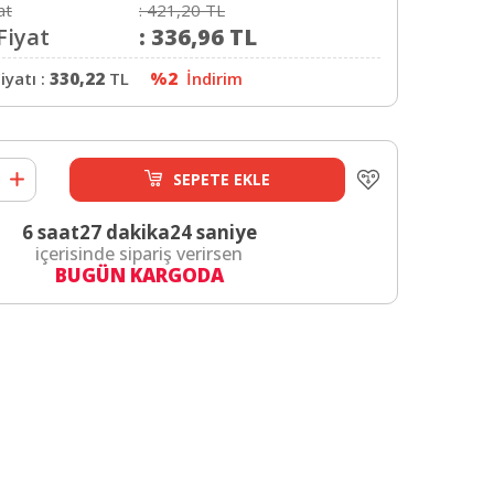
at
:
421,20
TL
Fiyat
:
336,96
TL
iyatı :
330,22
TL
%2
İndirim
SEPETE EKLE
6 saat
27 dakika
23 saniye
içerisinde sipariş verirsen
BUGÜN KARGODA