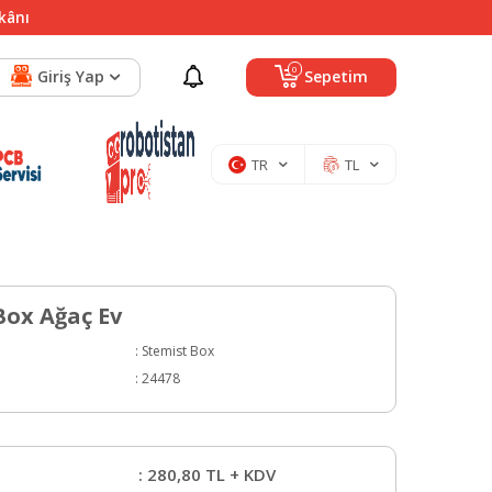
mkânı
0
Giriş Yap
Sepetim
TR
TL
Box Ağaç Ev
:
Stemist Box
:
24478
:
280,80
TL + KDV