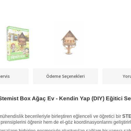
ervis
Ödeme Seçenekleri
Yor
Stemist Box Ağaç Ev - Kendin Yap (DIY) Eğitici Se
hendislik becerileriyle birleştiren eğlenceli ve öğretici bir
ST
rensiplerini öğrenir hem de el-göz koordinasyonlarını geliştirirl
çaların birbirine geçmesiyle oluşturulan sağlam bir yapıya sah