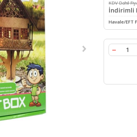
KDV Dahil Fiy
İndirimli 
Havale/EFT F