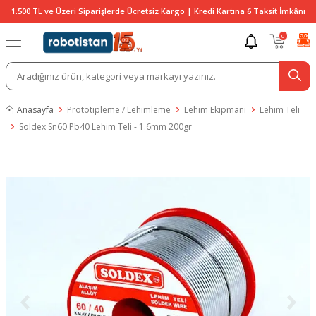
1.500 TL ve Üzeri Siparişlerde Ücretsiz Kargo | Kredi Kartına 6 Taksit İmkânı
0
Anasayfa
Prototipleme / Lehimleme
Lehim Ekipmanı
Lehim Teli
Soldex Sn60 Pb40 Lehim Teli - 1.6mm 200gr