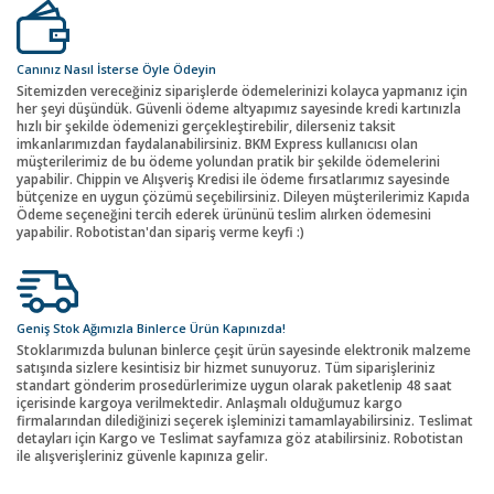
Canınız Nasıl İsterse Öyle Ödeyin
Sitemizden vereceğiniz siparişlerde ödemelerinizi kolayca yapmanız için
her şeyi düşündük. Güvenli ödeme altyapımız sayesinde kredi kartınızla
hızlı bir şekilde ödemenizi gerçekleştirebilir, dilerseniz taksit
imkanlarımızdan faydalanabilirsiniz. BKM Express kullanıcısı olan
müşterilerimiz de bu ödeme yolundan pratik bir şekilde ödemelerini
yapabilir. Chippin ve Alışveriş Kredisi ile ödeme fırsatlarımız sayesinde
bütçenize en uygun çözümü seçebilirsiniz. Dileyen müşterilerimiz Kapıda
Ödeme seçeneğini tercih ederek ürününü teslim alırken ödemesini
yapabilir. Robotistan'dan sipariş verme keyfi :)
Geniş Stok Ağımızla Binlerce Ürün Kapınızda!
Stoklarımızda bulunan binlerce çeşit ürün sayesinde elektronik malzeme
satışında sizlere kesintisiz bir hizmet sunuyoruz. Tüm siparişleriniz
standart gönderim prosedürlerimize uygun olarak paketlenip 48 saat
içerisinde kargoya verilmektedir. Anlaşmalı olduğumuz kargo
firmalarından dilediğinizi seçerek işleminizi tamamlayabilirsiniz. Teslimat
detayları için Kargo ve Teslimat sayfamıza göz atabilirsiniz. Robotistan
ile alışverişleriniz güvenle kapınıza gelir.