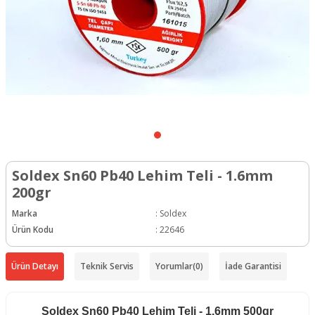
Soldex Sn60 Pb40 Lehim Teli - 1.6mm
200gr
Marka
:
Soldex
Ürün Kodu
:
22646
Ürün Detayı
Teknik Servis
Yorumlar
(0)
İade Garantisi
Soldex
Sn60 Pb40 Lehim Teli - 1.6mm 500gr