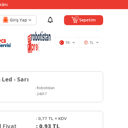
mkânı
0
Giriş Yap
Sepetim
TR
TL
Led - Sarı
:
Robotistan
:
24017
:
0,77
TL + KDV
 Fiyat
:
0,93
TL