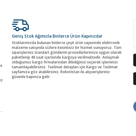
Geniş Stok Ağımızla Binlerce Ürün Kapınızda!
Stoklarımızda bulunan binlerce çeşit ürün sayesinde elektronik
malzeme satışında sizlere kesintisiz bir hizmet sunuyoruz. Tüm
siparişleriniz standart gönderim prosedürlerimize uygun olarak
paketlenip 48 saat içerisinde kargoya verilmektedir. Anlaşmalı
olduğumuz kargo firmalarından dilediğinizi seçerek işleminizi
de
tamamlayabilirsiniz. Teslimat detayları için Kargo ve Teslimat
sayfamıza göz atabilirsiniz. Robotistan ile alışverişleriniz
güvenle kapınıza gelir.
iz