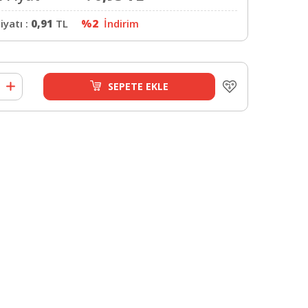
iyatı :
0,91
TL
%2
İndirim
SEPETE EKLE