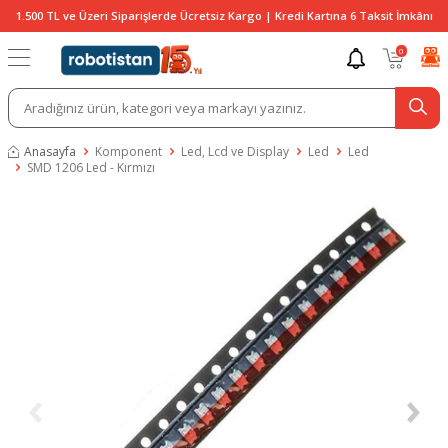
1.500 TL ve Üzeri Siparişlerde Ücretsiz Kargo | Kredi Kartına 6 Taksit İmkânı
0
Anasayfa
Komponent
Led, Lcd ve Display
Led
Led
SMD 1206 Led - Kırmızı