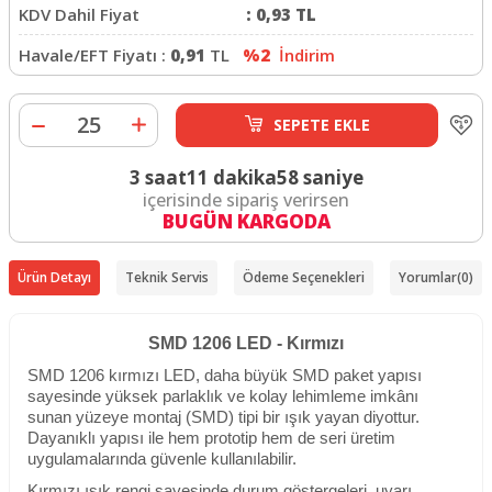
KDV Dahil Fiyat
:
0,93
TL
Havale/EFT Fiyatı :
0,91
TL
%2
İndirim
SEPETE EKLE
3 saat
11 dakika
58 saniye
içerisinde sipariş verirsen
BUGÜN KARGODA
Ürün Detayı
Teknik Servis
Ödeme Seçenekleri
Yorumlar
(0)
SMD 1206 LED - Kırmızı
SMD 1206 kırmızı LED, daha büyük SMD paket yapısı
sayesinde yüksek parlaklık ve kolay lehimleme imkânı
sunan yüzeye montaj (SMD) tipi bir ışık yayan diyottur.
Dayanıklı yapısı ile hem prototip hem de seri üretim
uygulamalarında güvenle kullanılabilir.
Kırmızı ışık rengi sayesinde durum göstergeleri, uyarı