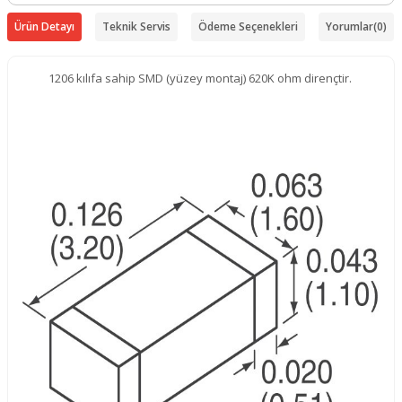
Ürün Detayı
Teknik Servis
Ödeme Seçenekleri
Yorumlar
(0)
1206 kılıfa sahip SMD (yüzey montaj) 620K ohm dirençtir.