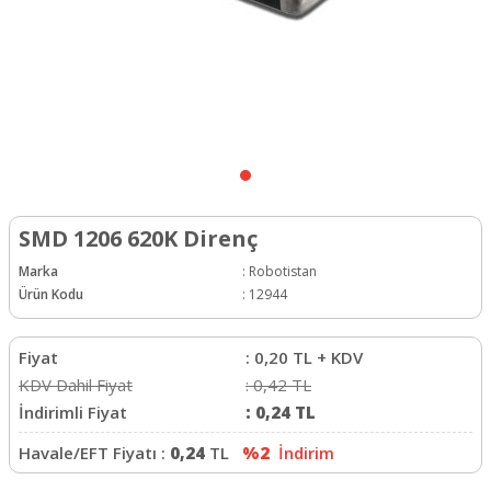
SMD 1206 620K Direnç
Marka
:
Robotistan
Ürün Kodu
:
12944
Fiyat
:
0,20
TL + KDV
KDV Dahil Fiyat
:
0,42
TL
İndirimli Fiyat
:
0,24
TL
Havale/EFT Fiyatı :
0,24
TL
%2
İndirim