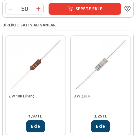
SEPETE EKLE
BİRLİKTE SATIN ALINANLAR
2 W 10K Direnç
3 W 220 R
1,97
TL
3,25
TL
Ekle
Ekle