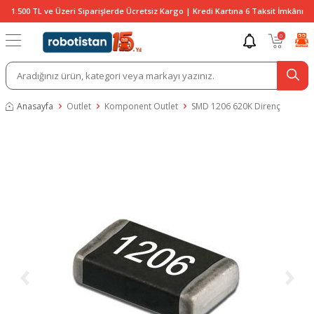
1.500 TL ve Üzeri Siparişlerde Ücretsiz Kargo | Kredi Kartına 6 Taksit İmkânı
0
Anasayfa
Outlet
Komponent Outlet
SMD 1206 620K Direnç