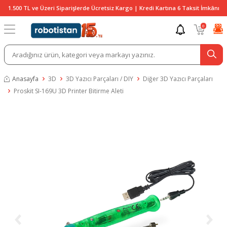
1.500 TL ve Üzeri Siparişlerde Ücretsiz Kargo | Kredi Kartına 6 Taksit İmkânı
0
Anasayfa
3D
3D Yazıcı Parçaları / DIY
Diğer 3D Yazıcı Parçaları
Proskit SI-169U 3D Printer Bitirme Aleti