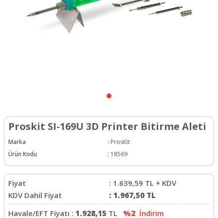
Proskit SI-169U 3D Printer Bitirme Aleti
Marka
:
ProsKit
Ürün Kodu
:
18569
Fiyat
:
1.639,59
TL + KDV
KDV Dahil Fiyat
:
1.967,50
TL
Havale/EFT Fiyatı :
1.928,15
TL
%2
İndirim