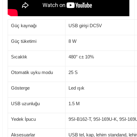
Güç kaynağı
USB girişi DC5V
Güç tüketimi
8 W
Sıcaklık
480° c± 10%
Otomatik uyku modu
25 S
Gösterge
Led ışık
USB uzunluğu
1.5 M
Yedek İpucu
9SI-B162-T, 9SI-169U-K, 9SI-169U
Aksesuarlar
USB tel, kap, lehim standand, lehim 