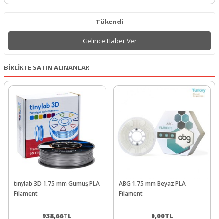
Tükendi
Gelince Haber Ver
BİRLİKTE SATIN ALINANLAR
tinylab 3D 1.75 mm Gümüş PLA
ABG 1.75 mm Beyaz PLA
Filament
Filament
938,66
TL
0,00
TL