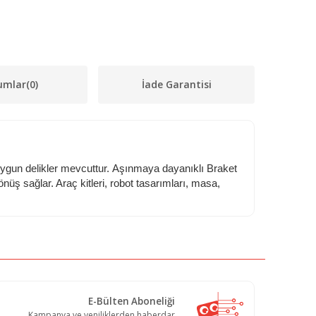
umlar
(0)
İade Garantisi
 uygun delikler mevcuttur. Aşınmaya dayanıklı Braket
üş sağlar. Araç kitleri, robot tasarımları, masa,
E-Bülten Aboneliği
Kampanya ve yeniliklerden haberdar