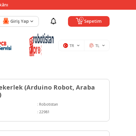
mkânı
0
Giriş Yap
Sepetim
TR
TL
ekerlek (Arduino Robot, Araba
)
:
Robotistan
:
22981