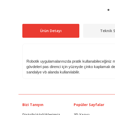
Ürün Detayı
Teknik S
Robotik uygulamalarınızda pratik kullanabileceğiniz m
gövdeleri pas direnci için yüzeyde çinko kaplamalı de
sandalye vb alanda kullanılabilir.
Bizi Tanıyın
Popüler Sayfalar
Distribütörlüklerimiz
3D Yazıcı