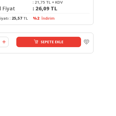
:
21,75
TL + KDV
 Fiyat
:
26,09
TL
iyatı :
25,57
TL
%2
İndirim
SEPETE EKLE