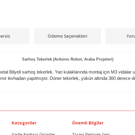
ervis
Ödeme Seçenekleri
Yor
Sarhoş Tekerlek (Arduino Robot, Araba Projeleri)
etal Bilyeli sarhoş tekerlek. Yan kulaklarında montaj için M3 vidalar
mir levhadan yapılmıştır. Döner tekerlek, yükün altında 360 derece dön
Kategoriler
Önemli Bilgiler
Vade Farksız Ürünler
Ticari İletişim İzni