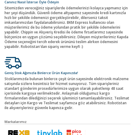
Canınız Nasıl İsterse Öyle Ödeyin
Sitemizden vereceğiniz siparişlerde ödemelerinizi kolayca yapmanız için
her şeyi düşündük. Güvenli ödeme altyapımız sayesinde kredi kartınızla
hızlı bir şekilde ödemenizi gerçekleştirebilir, dilerseniz taksit
imkanlarımızdan faydalanabilirsiniz. BKM Express kullanıcısı olan
müşterilerimiz de bu ödeme yolundan pratik bir şekilde ödemelerini
yapabilir. Chippin ve Alışveriş Kredisi ile ödeme fırsatlarımız sayesinde
bütçenize en uygun çözümü seçebilirsiniz. Dileyen müşterilerimiz Kapıda
Ödeme seçeneğini tercih ederek ürününü teslim alırken ödemesini
yapabilir. Robotistan'dan sipariş verme keyfi :)
Geniş Stok Ağımızla Binlerce Ürün Kapınızda!
Stoklarımızda bulunan binlerce çeşit ürün sayesinde elektronik malzeme
satışında sizlere kesintisiz bir hizmet sunuyoruz. Tüm siparişleriniz
standart gönderim prosedürlerimize uygun olarak paketlenip 48 saat
içerisinde kargoya verilmektedir. Anlaşmalı olduğumuz kargo
firmalarından dilediğinizi seçerek işleminizi tamamlayabilirsiniz. Teslimat
detayları için Kargo ve Teslimat sayfamıza göz atabilirsiniz. Robotistan
ile alışverişleriniz güvenle kapınıza gelir.
Markalarımız