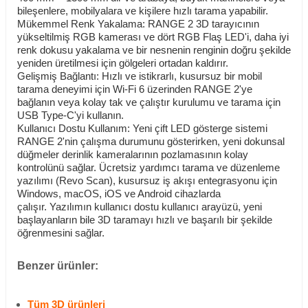
bileşenlere, mobilyalara ve kişilere hızlı tarama yapabilir.
Mükemmel Renk Yakalama: RANGE 2 3D tarayıcının
yükseltilmiş RGB kamerası ve dört RGB Flaş LED'i, daha iyi
renk dokusu yakalama ve bir nesnenin renginin doğru şekilde
yeniden üretilmesi için gölgeleri ortadan kaldırır.
Gelişmiş Bağlantı: Hızlı ve istikrarlı, kusursuz bir mobil
tarama deneyimi için Wi-Fi 6 üzerinden RANGE 2'ye
bağlanın veya kolay tak ve çalıştır kurulumu ve tarama için
USB Type-C'yi kullanın.
Kullanıcı Dostu Kullanım: Yeni çift LED gösterge sistemi
RANGE 2'nin çalışma durumunu gösterirken, yeni dokunsal
düğmeler derinlik kameralarının pozlamasının kolay
kontrolünü sağlar. Ücretsiz yardımcı tarama ve düzenleme
yazılımı (Revo Scan), kusursuz iş akışı entegrasyonu için
Windows, macOS, iOS ve Android cihazlarda
çalışır. Yazılımın kullanıcı dostu kullanıcı arayüzü, yeni
başlayanların bile 3D taramayı hızlı ve başarılı bir şekilde
öğrenmesini sağlar.
Benzer ürünler:
Tüm 3D ürünleri