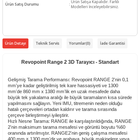
Ürün Satışa Kapalıdır. Farklı
Ürün Satış Durumu
:
Modelleri İnceleyebilirsiniz.
Ürün Detayı
Teknik Servis
Yorumlar
(0)
İade Garantisi
Revopoint Range 2 3D Tarayıcı - Standart
Gelişmiş Tarama Performansı: Revopoint RANGE 2'nin 0,1
mm'ye kadar geliştirilmiş tek kare hassasiyeti ve 1300
mm'de 860 mm x 1380 mm'lik en uzak mesafede daha
büyük tek yakalama aralığı ile büyük taramaların kısa sürede
yapılmasını sağlayın. Yeni IMU, titremenin neden olduğu
hatalı çerçeveleri ortadan kaldırır ve tarama sırasında
çerçeve birleştirmeyi iyileştirir.
Hızlı Nesne Tarama: RANGE ile karşılaştırıldığında, RANGE
2'nin maksimum tarama mesafesi ve görüntü boyutu %60
oranında artırılmıştır. RANGE2'nin geniş çalışma mesafesi
400 mm × 1300 mm'dir ve arabaya, büyük makinelere veya