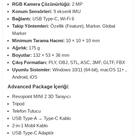
RGB Kamera Çözünürlüğü:
2 MP
Konum Sensörleri:
9 eksenli IMU
Bağlantı:
USB Type-C, Wi-Fi 6
Takip Yöntemleri:
Özellik (Feature), Marker, Global
Marker
Minimum Tarama Hacmi:
10 × 10 × 10 mm
Ağırlık:
175 g
Boyutlar:
132 × 53 × 36 mm
Çıkış Formatları:
PLY, OBJ, STL, ASC, 3MF, GLTF, FBX
Uyumlu Sistemler:
Windows 10/11 (64-bit), macOS 11+ ,
Android, iOS
Advanced Package İçeriği:
Revopoint MINI 2 3D Tarayıcı
Tripod
Telefon Tutucu
USB Type-A → Type-C Kablo
2-in-1 Mobil Kablo
USB Type-C Adaptör