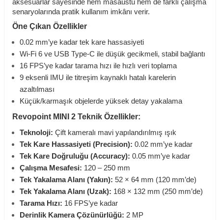
aksesuarlar sayesinde hem masaüstü hem de farklı çalışma
senaryolarında pratik kullanım imkânı verir.
Öne Çıkan Özellikler
0.02 mm’ye kadar tek kare hassasiyeti
Wi-Fi 6 ve USB Type-C ile düşük gecikmeli, stabil bağlantı
16 FPS’ye kadar tarama hızı ile hızlı veri toplama
9 eksenli IMU ile titreşim kaynaklı hatalı karelerin
azaltılması
Küçük/karmaşık objelerde yüksek detay yakalama
Revopoint MINI 2
Teknik Özellikler:
Teknoloji:
Çift kameralı mavi yapılandırılmış ışık
Tek Kare Hassasiyeti (Precision):
0.02 mm’ye kadar
Tek Kare Doğruluğu (Accuracy):
0.05 mm’ye kadar
Çalışma Mesafesi:
120 – 250 mm
Tek Yakalama Alanı (Yakın):
52 × 64 mm (120 mm’de)
Tek Yakalama Alanı (Uzak):
168 × 132 mm (250 mm’de)
Tarama Hızı:
16 FPS’ye kadar
Derinlik Kamera Çözünürlüğü:
2 MP