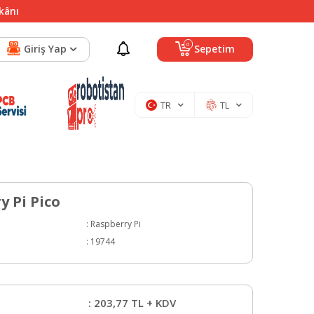
mkânı
0
Giriş Yap
Sepetim
TR
TL
y Pi Pico
:
Raspberry Pi
:
19744
:
203,77
TL + KDV