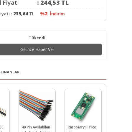
 Fiyat
:
244,53
TL
iyatı :
239,64
TL
%2
İndirim
Tükendi
Gelince Haber Ver
 ALINANLAR
80
40 Pin Ayrılabilen
Raspberry Pi Pico
40 Pin Ayrı