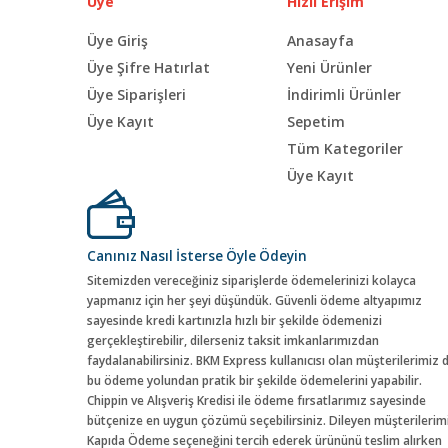
Üye
Hızlı Erişim
Üye Giriş
Anasayfa
Üye Şifre Hatırlat
Yeni Ürünler
Üye Siparişleri
İndirimli Ürünler
Üye Kayıt
Sepetim
Tüm Kategoriler
Üye Kayıt
Canınız Nasıl İsterse Öyle Ödeyin
Sitemizden vereceğiniz siparişlerde ödemelerinizi kolayca
yapmanız için her şeyi düşündük. Güvenli ödeme altyapımız
sayesinde kredi kartınızla hızlı bir şekilde ödemenizi
gerçekleştirebilir, dilerseniz taksit imkanlarımızdan
faydalanabilirsiniz. BKM Express kullanıcısı olan müşterilerimiz 
bu ödeme yolundan pratik bir şekilde ödemelerini yapabilir.
Chippin ve Alışveriş Kredisi ile ödeme fırsatlarımız sayesinde
bütçenize en uygun çözümü seçebilirsiniz. Dileyen müşterilerim
Kapıda Ödeme seçeneğini tercih ederek ürününü teslim alırken