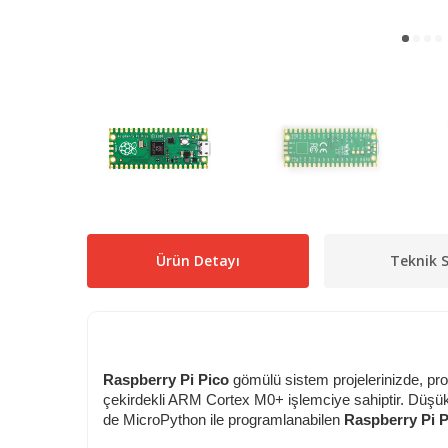
Ürün Detayı
Teknik S
Raspberry Pi Pico
gömülü sistem projelerinizde, pro
çekirdekli ARM Cortex M0+ işlemciye sahiptir. Düşük 
de MicroPython ile programlanabilen
Raspberry Pi P