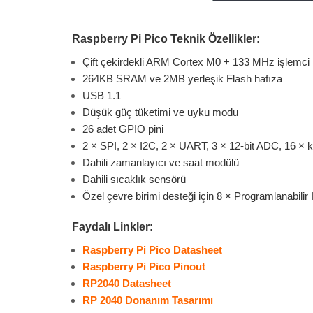
Raspberry Pi Pico Teknik Özellikler:
Çift çekirdekli ARM Cortex M0 + 133 MHz işlemci
264KB SRAM ve 2MB yerleşik Flash hafıza
USB 1.1
Düşük güç tüketimi ve uyku modu
26 adet GPIO pini
2 × SPI, 2 × I2C, 2 × UART, 3 × 12-bit ADC, 16 × ko
Dahili zamanlayıcı ve saat modülü
Dahili sıcaklık sensörü
Özel çevre birimi desteği için 8 × Programlanabilir
Faydalı Linkler:
Raspberry Pi Pico Datasheet
Raspberry Pi Pico Pinout
RP2040 Datasheet
RP 2040 Donanım Tasarımı