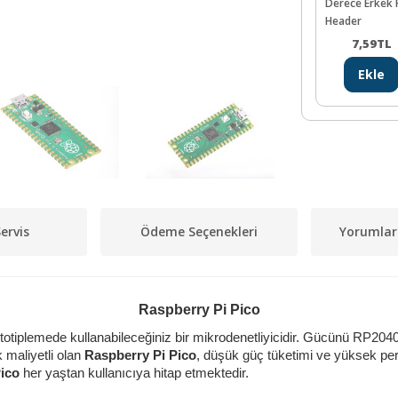
Derece Erkek 
Header
7,59
TL
Ekle
ervis
Ödeme Seçenekleri
Yorumlar
Raspberry Pi Pico
totiplemede kullanabileceğiniz bir mikrodenetliyicidir. Gücünü RP204
maliyetli olan
Raspberry Pi
Pico
, düşük güç tüketimi ve yüksek p
ico
her yaştan kullanıcıya hitap etmektedir.