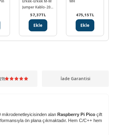
Pin
Erkek-Erkek M-M
WH
Dişi-Erkek
Jumper Kablo-200
Jumper Ka
mm
mm
57,37
TL
475,15
TL
54,47
Ekle
Ekle
Ekl
(9)
İade Garantisi
0 mikrodenetleyicisinden alan
Raspberry Pi Pico
çift
erformansıyla ön plana çıkmaktadır. Hem C/C++ hem