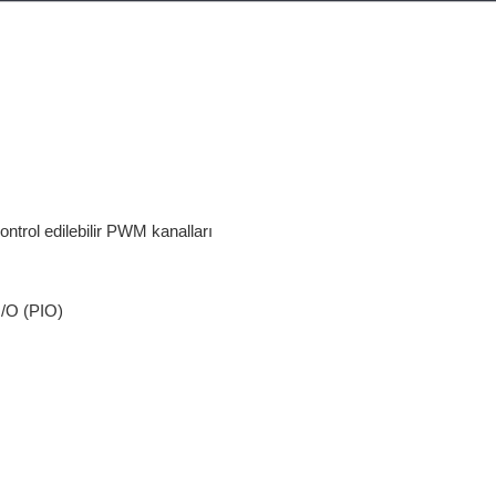
ntrol edilebilir PWM kanalları
 I/O (PIO)