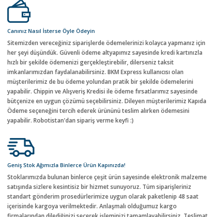
Canınız Nasıl İsterse Öyle Ödeyin
Sitemizden vereceğiniz siparişlerde ödemelerinizi kolayca yapmanız için
her şeyi düşündük. Güvenli ödeme altyapımız sayesinde kredi kartınızla
hızlı bir şekilde ödemenizi gerçekleştirebilir, dilerseniz taksit
imkanlarımızdan faydalanabilirsiniz. BKM Express kullanıcısı olan
müşterilerimiz de bu ödeme yolundan pratik bir şekilde ödemelerini
yapabilir. Chippin ve Alışveriş Kredisi ile ödeme fırsatlarımız sayesinde
bütçenize en uygun çözümü seçebilirsiniz. Dileyen müşterilerimiz Kapıda
Ödeme seçeneğini tercih ederek ürününü teslim alırken ödemesini
yapabilir. Robotistan'dan sipariş verme keyfi :)
Geniş Stok Ağımızla Binlerce Ürün Kapınızda!
Stoklarımızda bulunan binlerce çeşit ürün sayesinde elektronik malzeme
satışında sizlere kesintisiz bir hizmet sunuyoruz. Tüm siparişleriniz
standart gönderim prosedürlerimize uygun olarak paketlenip 48 saat
içerisinde kargoya verilmektedir. Anlaşmalı olduğumuz kargo
firmalarından dilediğinizi seçerek işleminizi tamamlayabilirsiniz. Teslimat