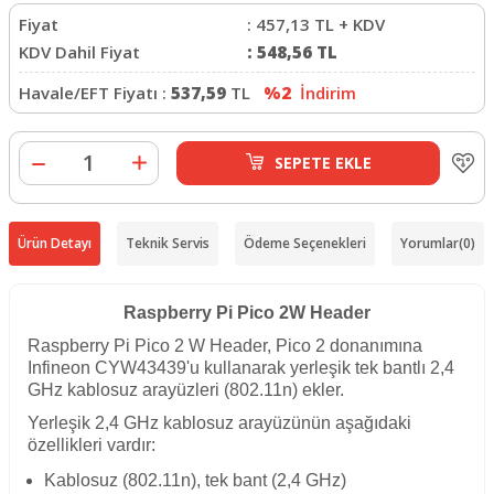
Fiyat
:
457,13
TL + KDV
KDV Dahil Fiyat
:
548,56
TL
Havale/EFT Fiyatı :
537,59
TL
%2
İndirim
SEPETE EKLE
Ürün Detayı
Teknik Servis
Ödeme Seçenekleri
Yorumlar
(0)
Raspberry Pi Pico 2W Header
Raspberry Pi Pico 2 W Header, Pico 2 donanımına
Infineon CYW43439'u kullanarak yerleşik tek bantlı 2,4
GHz kablosuz arayüzleri (802.11n) ekler.
Yerleşik 2,4 GHz kablosuz arayüzünün aşağıdaki
özellikleri vardır:
Kablosuz (802.11n), tek bant (2,4 GHz)