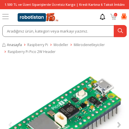
1.500 TL ve Üzeri Siparişlerde Ücretsiz Kargo | Kredi Kartına 6 Taksit İmkânı
0
Anasayfa
Raspberry Pi
Modeller
Mikrodenetleyiciler
Raspberry Pi Pico 2W Header