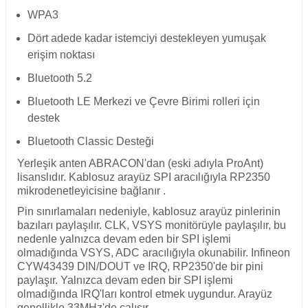
WPA3
Dört adede kadar istemciyi destekleyen yumuşak
erişim noktası
Bluetooth 5.2
Bluetooth LE Merkezi ve Çevre Birimi rolleri için
destek
Bluetooth Classic Desteği
Yerleşik anten ABRACON'dan (eski adıyla ProAnt)
lisanslıdır. Kablosuz arayüz SPI aracılığıyla RP2350
mikrodenetleyicisine bağlanır .
Pin sınırlamaları nedeniyle, kablosuz arayüz pinlerinin
bazıları paylaşılır. CLK, VSYS monitörüyle paylaşılır, bu
nedenle yalnızca devam eden bir SPI işlemi
olmadığında VSYS, ADC aracılığıyla okunabilir. Infineon
CYW43439 DIN/DOUT ve IRQ, RP2350'de bir pini
paylaşır. Yalnızca devam eden bir SPI işlemi
olmadığında IRQ'ları kontrol etmek uygundur. Arayüz
genellikle 33MHz'de çalışır.