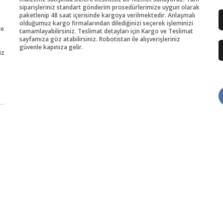
siparişleriniz standart gönderim prosedürlerimize uygun olarak
paketlenip 48 saat içerisinde kargoya verilmektedir. Anlaşmalı
olduğumuz kargo firmalarından dilediğinizi seçerek işleminizi
de
tamamlayabilirsiniz. Teslimat detayları için Kargo ve Teslimat
sayfamıza göz atabilirsiniz. Robotistan ile alışverişleriniz
güvenle kapınıza gelir.
iz