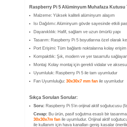
Raspberry Pi 5 Alüminyum Muhafaza Kutusu Te
Malzeme: Yüksek kaliteli alüminyum alaşım
Isı Dağılımı: Alüminyum gövde sayesinde etkili pa
Dayanıklılık: Hafif, sağlam ve uzun ömürlü yapı
Tasarım: Raspberry Pi 5 boyutlarına özel olarak ke
Port Erişimi: Tüm bağlantı noktalarına kolay erişim
Kompaktlık: Şık, modern ve yer tasarrufu sağlaya
Montaj: Kolay montaj için gerekli vidalar ve aksesuarl
Uyumluluk: Raspberry Pi 5 ile tam uyumludur
Fan Uyumluluğu:
30x30x7 mm fan
ile uyumludur
Sıkça Sorulan Sorular:
Soru:
Raspberry Pi 5'in orijinal aktif soğutucusu (
Cevap:
Bu ürün, pasif soğutma esaslı bir tasarıma s
30x30x7m fan
ile uyumludur. Orijinal aktif soğutu
ile kullanım için hava kanalları geniş kasalar önerilir