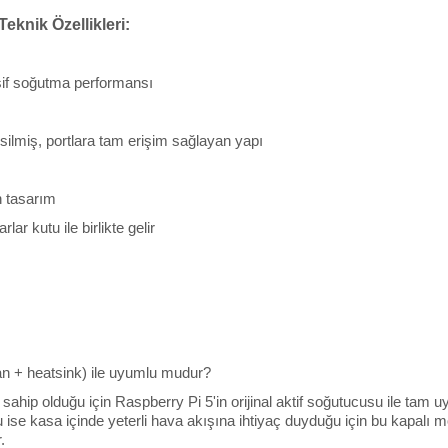
knik Özellikleri:
sif soğutma performansı
silmiş, portlara tam erişim sağlayan yapı
n tasarım
ar kutu ile birlikte gelir
fan + heatsink) ile uyumlu mudur?
ahip olduğu için Raspberry Pi 5'in orijinal aktif soğutucusu ile tam uy
cu ise kasa içinde yeterli hava akışına ihtiyaç duyduğu için bu kapalı 
.