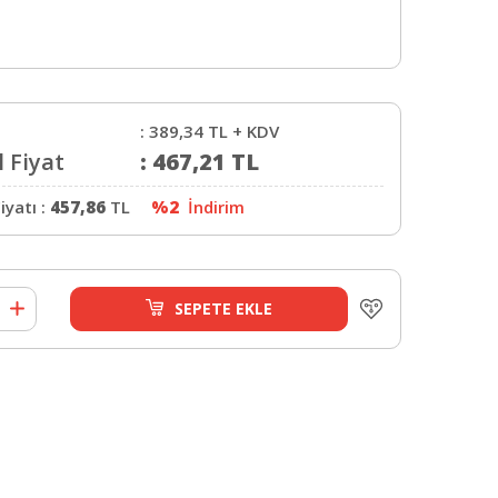
:
389,34
TL + KDV
 Fiyat
:
467,21
TL
iyatı :
457,86
TL
%2
İndirim
SEPETE EKLE