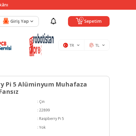
mkânı
0
Giriş Yap
Sepetim
TR
TL
y Pi 5 Alüminyum Muhafaza
Fansız
:
Çin
:
22899
:
Raspberry Pi 5
:
Yok