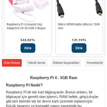
Raspberry Pi 4 Lisanslı Güç
Mikro HDMI Kablo (Micro) 1500
Adaptörü 5V 3A USB-C Beyaz
mm
543,92
TL
121,19
TL
Ekle
Ekle
Ürün Detayı
Teknik Servis
Ödeme Seçenekleri
Yorumlar
(0)
Raspberry Pi 4 - 3GB Ram
Raspberry Pi Nedir?
Raspberry Pi bir tek kart bilgisayardır. Bunun anlamı, bir
bilgisayar için gerekli olan işlemci, RAM bellek, giriş/çıkışlar
gibi tüm birimler tek bir devre kartı üzerinde toplanmıştır.
Küçük tasarımı ve kompakt yapısı sayesinde bu