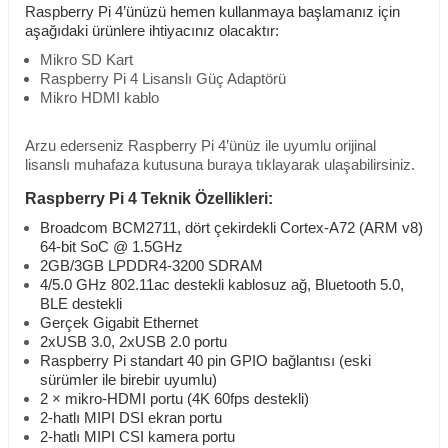
Raspberry Pi 4’ünüzü hemen kullanmaya başlamanız için
aşağıdaki ürünlere ihtiyacınız olacaktır:
Mikro SD Kart
Raspberry Pi 4 Lisanslı Güç Adaptörü
Mikro HDMI kablo
Arzu ederseniz Raspberry Pi 4’ünüz ile uyumlu orijinal
lisanslı muhafaza kutusuna buraya tıklayarak ulaşabilirsiniz.
Raspberry Pi 4 Teknik Özellikleri:
Broadcom BCM2711, dört çekirdekli Cortex-A72 (ARM v8)
64-bit SoC @ 1.5GHz
2GB/3GB LPDDR4-3200 SDRAM
4/5.0 GHz 802.11ac destekli kablosuz ağ, Bluetooth 5.0,
BLE destekli
Gerçek Gigabit Ethernet
2xUSB 3.0, 2xUSB 2.0 portu
Raspberry Pi standart 40 pin GPIO bağlantısı (eski
sürümler ile birebir uyumlu)
2 × mikro-HDMI portu (4K 60fps destekli)
2-hatlı MIPI DSI ekran portu
2-hatlı MIPI CSI kamera portu