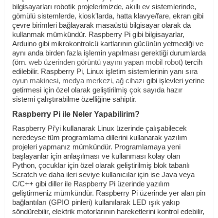
bilgisayarları robotik projelerimizde, akıllı ev sistemlerinde,
gömülü sistemlerde, kiosk'larda, hatta klavye/fare, ekran gibi
çevre birimleri bağlayarak masaüstü bilgisayar olarak da
kullanmak mümkündür. Raspberry Pi gibi bilgisayarlar,
Arduino gibi mikrokontrolcü kartlarının gücünün yetmediği ve
aynı anda birden fazla işlemin yapılması gerektiği durumlarda
(örn.
web üzerinden görüntü yayını yapan mobil robot
) tercih
edilebilir. Raspberry Pi, Linux işletim sistemlerinin yanı sıra
oyun makinesi
,
medya merkezi
,
ağ cihazı
gibi işlevleri yerine
getirmesi için özel olarak geliştirilmiş çok sayıda hazır
sistemi çalıştırabilme özelliğine sahiptir.
Raspberry Pi ile Neler Yapabilirim?
Raspberry Pi’yi kullanarak Linux üzerinde çalışabilecek
neredeyse tüm programlama dillerini kullanarak yazılım
projeleri yapmanız mümkündür. Programlamaya yeni
başlayanlar için anlaşılması ve kullanması kolay olan
Python, çocuklar için özel olarak geliştirilmiş blok tabanlı
Scratch ve daha ileri seviye kullanıcılar için ise Java veya
C/C++ gibi diller ile Raspberry Pi üzerinde yazılım
geliştirmeniz mümkündür. Raspberry Pi üzerinde yer alan pin
bağlantıları (GPIO pinleri) kullanılarak LED ışık yakıp
söndürebilir, elektrik motorlarının hareketlerini kontrol edebilir,