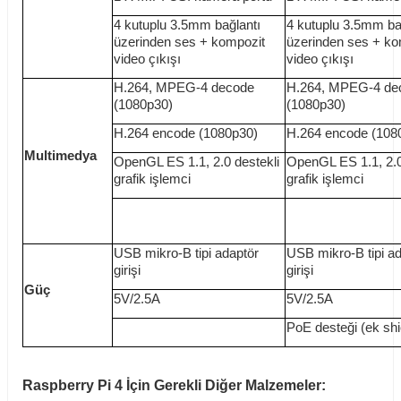
4 kutuplu 3.5mm bağlantı
4 kutuplu 3.5mm ba
üzerinden ses + kompozit
üzerinden ses + ko
video çıkışı
video çıkışı
H.264, MPEG-4 decode
H.264, MPEG-4 de
(1080p30)
(1080p30)
H.264 encode (1080p30)
H.264 encode (108
Multimedya
OpenGL ES 1.1, 2.0 destekli
OpenGL ES 1.1, 2.0
grafik işlemci
grafik işlemci
USB mikro-B tipi adaptör
USB mikro-B tipi a
girişi
girişi
Güç
5V/2.5A
5V/2.5A
PoE desteği (ek shie
Raspberry Pi 4 İçin Gerekli Diğer Malzemeler: