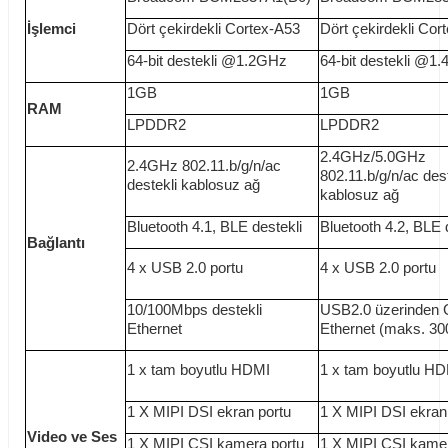
İşlemci
Dört çekirdekli Cortex-A53
Dört çekirdekli Cor
64-bit destekli @1.2GHz
64-bit destekli @1
1GB
1GB
RAM
LPDDR2
LPDDR2
2.4GHz/5.0GHz
2.4GHz 802.11.b/g/n/ac
802.11.b/g/n/ac dest
destekli kablosuz ağ
kablosuz ağ
Bluetooth 4.1, BLE destekli
Bluetooth 4.2, BLE 
Bağlantı
4 x USB 2.0 portu
4 x USB 2.0 portu
10/100Mbps destekli
USB2.0 üzerinden G
Ethernet
Ethernet (maks. 3
1 x tam boyutlu HDMI
1 x tam boyutlu H
1 X MIPI DSI ekran portu
1 X MIPI DSI ekran
Video ve Ses
1 X MIPI CSI kamera portu
1 X MIPI CSI kamer