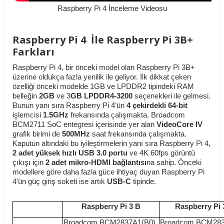
Raspberry Pi 4 İnceleme Videosu
Raspberry Pi 4 İle Raspberry Pi 3B+
Farkları
Raspberry Pi 4, bir önceki model olan Raspberry Pi 3B+
üzerine oldukça fazla yenilik ile geliyor. İlk dikkat çeken
özelliği önceki modelde 1GB ve LPDDR2 tipindeki RAM
belleğin
2GB
ve 3
GB
LPDDR4-3200
seçenekleri ile gelmesi.
Bunun yanı sıra Raspberry Pi 4’ün
4 çekirdekli 64-bit
işlemcisi
1.5GHz
frekansında çalışmakta. Broadcom
BCM2711 SoC entegresi içerisinde yer alan
VideoCore IV
grafik birimi de
500MHz
saat frekansında çalışmakta.
Kaputun altındaki bu iyileştirmelerin yanı sıra Raspberry Pi 4,
2 adet yüksek hızlı USB 3.0 portu
ve 4K 60fps görüntü
çıkışı için
2 adet mikro-HDMI bağlantısı
na sahip. Önceki
modellere göre daha fazla güce ihtiyaç duyan Raspberry Pi
4’ün güç giriş soketi ise artık
USB-C
tipinde.
Raspberry Pi 3 B
Raspberry Pi 
Broadcom BCM2837A1(B0)
Broadcom BCM28