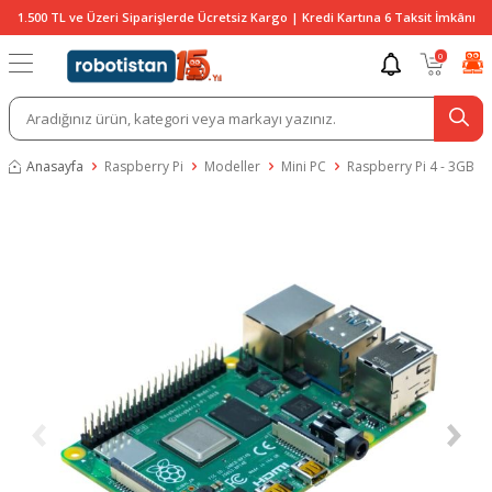
1.500 TL ve Üzeri Siparişlerde Ücretsiz Kargo | Kredi Kartına 6 Taksit İmkânı
0
Anasayfa
Raspberry Pi
Modeller
Mini PC
Raspberry Pi 4 - 3GB