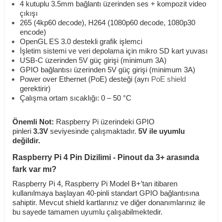
4 kutuplu 3.5mm bağlantı üzerinden ses + kompozit video
çıkışı
265 (4kp60 decode), H264 (1080p60 decode, 1080p30
encode)
OpenGL ES 3.0 destekli grafik işlemci
İşletim sistemi ve veri depolama için mikro SD kart yuvası
USB-C üzerinden 5V güç girişi (minimum 3A)
GPIO bağlantısı üzerinden 5V güç girişi (minimum 3A)
Power over Ethernet (PoE) desteği (ayrı
PoE shield
gerektirir)
Çalışma ortam sıcaklığı: 0 – 50 °C
Önemli Not:
Raspberry Pi üzerindeki GPIO
pinleri
3.3V
seviyesinde çalışmaktadır.
5V ile uyumlu
değildir.
Raspberry Pi 4 Pin Dizilimi - Pinout da 3+ arasında
fark var mı?
Raspberry Pi 4, Raspberry Pi Model B+’tan itibaren
kullanılmaya başlayan 40-pinli standart GPIO bağlantısına
sahiptir. Mevcut shield kartlarınız ve diğer donanımlarınız ile
bu sayede tamamen uyumlu çalışabilmektedir.