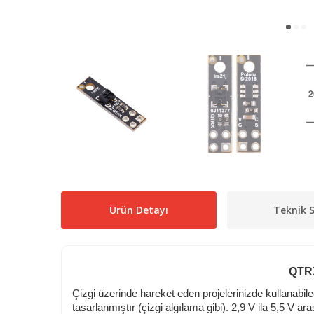
Ürün Detayı
Teknik S
QTRX
Çizgi üzerinde hareket eden projelerinizde kullana
tasarlanmıştır (çizgi algılama gibi). 2,9 V ila 5,5 V ar