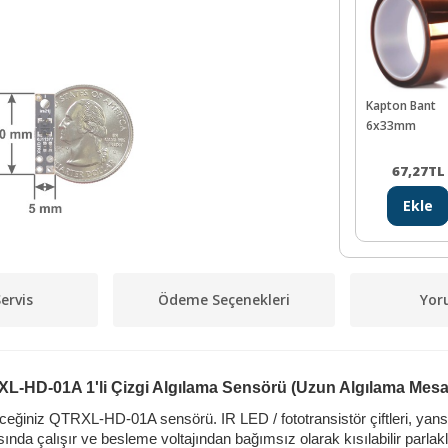
Kapton Bant
6x33mm
67,27
TL
Ekle
ervis
Ödeme Seçenekleri
Yor
L-HD-01A 1'li Çizgi Algılama Sensörü (Uzun Algılama Mesa
bileceğiniz QTRXL-HD-01A sensörü.
IR LED / fototransistör çiftleri, ya
asında çalışır ve besleme voltajından bağımsız olarak kısılabilir parlaklı