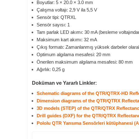
Boyutlar: 5 × 20.0 × 3.0 mm
Çalışma voltajı: 2,9 V ila 5,5 V
Sensör tipi: QTRXL
Sensör sayısı: 1
Tam parlak LED akımı: 30 mA (besleme voltajında
Maksimum kart akımı: 32 mA
Çıkış formatı: Zamanlanmış yüksek darbeler olarak 
Optimum algılama mesafesi: 20 mm
Önerilen maksimum algılama mesafesi: 80 mm
Ağırlık: 0,25 g
Doküman ve Yararlı Linkler:
Schematic diagrams of the QTR/QTRX-HD Refl
Dimension diagrams of the QTR/QTRX Reflecta
3D models (STEP) of the QTR/QTRX Reflectanc
Drill guides (DXF) for the QTR/QTRX Reflectan
Pololu QTR Yansıma Sensörleri kütüphanesi (A