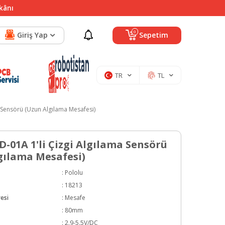
mkânı
0
Giriş Yap
Sepetim
TR
TL
 Sensörü (Uzun Algılama Mesafesi)
-01A 1'li Çizgi Algılama Sensörü
gılama Mesafesi)
:
Pololu
:
18213
esi
:
Mesafe
:
80mm
:
2.9-5.5V/DC