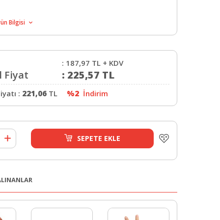
ün Bilgisi
:
187,97
TL + KDV
 Fiyat
:
225,57
TL
iyatı :
221,06
TL
%2
İndirim
SEPETE EKLE
 ALINANLAR