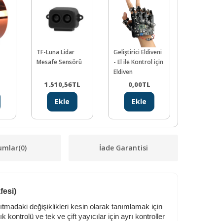
TF-Luna Lidar
Geliştirici Eldiveni
Disk Encod
Mesafe Sensörü
- El ile Kontrol için
(Robot
Eldiven
Platformal
Uyumludur)
1.510,56
TL
0,00
TL
57,99
Adet
Ekle
Ekle
Ekl
umlar
(0)
İade Garantisi
fesi)
nsıtmadaki değişiklikleri kesin olarak tanımlamak için
k kontrolü ve tek ve çift yayıcılar için ayrı kontroller