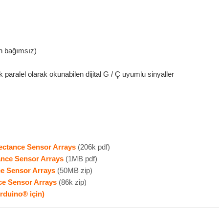
n bağımsız)
paralel olarak okunabilen dijital G / Ç uyumlu sinyaller
ectance Sensor Arrays
(206k pdf)
nce Sensor Arrays
(1MB pdf)
e Sensor Arrays
(50MB zip)
ce Sensor Arrays
(86k zip)
rduino® için)