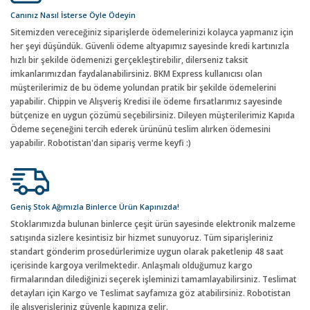
Canınız Nasıl İsterse Öyle Ödeyin
Sitemizden vereceğiniz siparişlerde ödemelerinizi kolayca yapmanız için
her şeyi düşündük. Güvenli ödeme altyapımız sayesinde kredi kartınızla
hızlı bir şekilde ödemenizi gerçekleştirebilir, dilerseniz taksit
imkanlarımızdan faydalanabilirsiniz. BKM Express kullanıcısı olan
müşterilerimiz de bu ödeme yolundan pratik bir şekilde ödemelerini
yapabilir. Chippin ve Alışveriş Kredisi ile ödeme fırsatlarımız sayesinde
bütçenize en uygun çözümü seçebilirsiniz. Dileyen müşterilerimiz Kapıda
Ödeme seçeneğini tercih ederek ürününü teslim alırken ödemesini
yapabilir. Robotistan'dan sipariş verme keyfi :)
Geniş Stok Ağımızla Binlerce Ürün Kapınızda!
Stoklarımızda bulunan binlerce çeşit ürün sayesinde elektronik malzeme
satışında sizlere kesintisiz bir hizmet sunuyoruz. Tüm siparişleriniz
standart gönderim prosedürlerimize uygun olarak paketlenip 48 saat
içerisinde kargoya verilmektedir. Anlaşmalı olduğumuz kargo
firmalarından dilediğinizi seçerek işleminizi tamamlayabilirsiniz. Teslimat
detayları için Kargo ve Teslimat sayfamıza göz atabilirsiniz. Robotistan
ile alışverişleriniz güvenle kapınıza gelir.