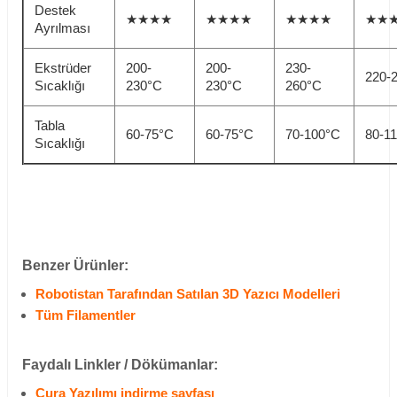
Destek
★★★★
★★★★
★★★★
★★
Ayrılması
Ekstrüder
200-
200-
230-
220-
Sıcaklığı
230°C
230°C
260°C
Tabla
60-75°C
60-75°C
70-100°C
80-1
Sıcaklığı
Benzer Ürünler:
Robotistan Tarafından Satılan 3D Yazıcı Modelleri
Tüm Filamentler
Faydalı Linkler / Dökümanlar:
Cura Yazılımı indirme sayfası