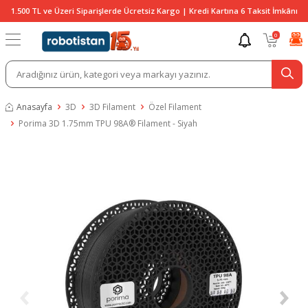
1.500 TL ve Üzeri Siparişlerde Ücretsiz Kargo | Kredi Kartına 6 Taksit İmkânı
0
Anasayfa
3D
3D Filament
Özel Filament
Porima 3D 1.75mm TPU 98A® Filament - Siyah