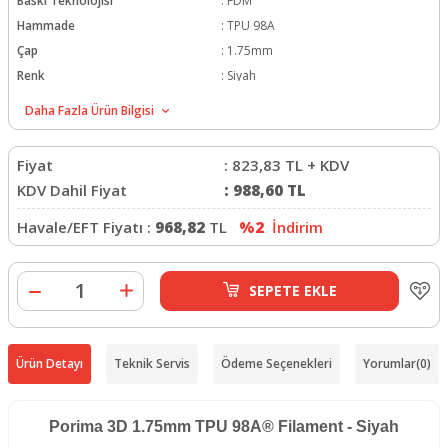
Baskı Teknolojisi
:
FDM
Hammade
:
TPU 98A
Çap
:
1.75mm
Renk
:
Siyah
Hotend Sıcaklığı
:
220-240C
Daha Fazla Ürün Bilgisi
Tabla Sıcaklığı
:
50-70C
Ağırlık
:
750g
Fiyat
:
823,83
TL + KDV
KDV Dahil Fiyat
:
988,60
TL
Havale/EFT Fiyatı :
968,82
TL
%2
İndirim
SEPETE EKLE
Ürün Detayı
Teknik Servis
Ödeme Seçenekleri
Yorumlar
(0)
Porima 3D 1.75mm TPU 98A® Filament - Siyah