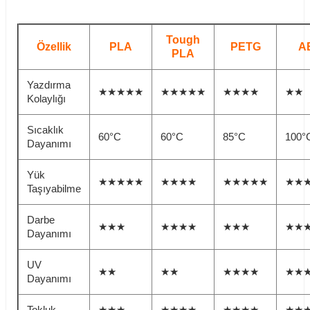
Tough
Özellik
PLA
PETG
A
PLA
Yazdırma
★★★★★
★★★★★
★★★★
★★
Kolaylığı
Sıcaklık
60°C
60°C
85°C
100°
Dayanımı
Yük
★★★★★
★★★★
★★★★★
★★
Taşıyabilme
Darbe
★★★
★★★★
★★★
★★
Dayanımı
UV
★★
★★
★★★★
★★
Dayanımı
Tokluk
★★★
★★★★
★★★★
★★