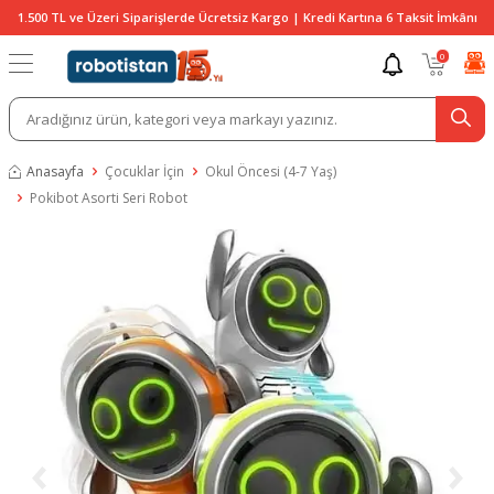
1.500 TL ve Üzeri Siparişlerde Ücretsiz Kargo | Kredi Kartına 6 Taksit İmkânı
0
Anasayfa
Çocuklar İçin
Okul Öncesi (4-7 Yaş)
Pokibot Asorti Seri Robot