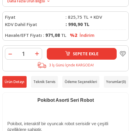
Daha Fazla Ürün Bilgisi
Fiyat
:
825,75
TL + KDV
KDV Dahil Fiyat
:
990,90
TL
Havale/EFT Fiyatı :
971,08
TL
%2
İndirim
SEPETE EKLE
3 İş Günü İçinde KARGODA!
Ürün Detayı
Teknik Servis
Ödeme Seçenekleri
Yorumlar
(0)
Pokibot Asorti Seri Robot
Pokibot, interaktif bir oyuncak robot serisidir ve çeşitli
özelliklere sahiptir.