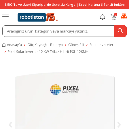
1.500 TL ve Üzeri Siparişlerde Ücretsiz Kargo | Kredi Kartına 6 Taksit İmkânı
0
Anasayfa
Güç Kaynağı - Batarya
Güneş Pili
Solar Invereter
Pixel Solar Inverter 12 KW Trifaz Hibrit PXL-12KMH