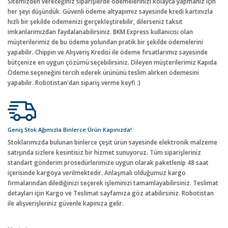
Sitemizden vereceğiniz siparişlerde ödemelerinizi kolayca yapmanız için
her şeyi düşündük. Güvenli ödeme altyapımız sayesinde kredi kartınızla
hızlı bir şekilde ödemenizi gerçekleştirebilir, dilerseniz taksit
imkanlarımızdan faydalanabilirsiniz. BKM Express kullanıcısı olan
müşterilerimiz de bu ödeme yolundan pratik bir şekilde ödemelerini
yapabilir. Chippin ve Alışveriş Kredisi ile ödeme fırsatlarımız sayesinde
bütçenize en uygun çözümü seçebilirsiniz. Dileyen müşterilerimiz Kapıda
Ödeme seçeneğini tercih ederek ürününü teslim alırken ödemesini
yapabilir. Robotistan'dan sipariş verme keyfi :)
Geniş Stok Ağımızla Binlerce Ürün Kapınızda!
Stoklarımızda bulunan binlerce çeşit ürün sayesinde elektronik malzeme
satışında sizlere kesintisiz bir hizmet sunuyoruz. Tüm siparişleriniz
standart gönderim prosedürlerimize uygun olarak paketlenip 48 saat
içerisinde kargoya verilmektedir. Anlaşmalı olduğumuz kargo
firmalarından dilediğinizi seçerek işleminizi tamamlayabilirsiniz. Teslimat
detayları için Kargo ve Teslimat sayfamıza göz atabilirsiniz. Robotistan
ile alışverişleriniz güvenle kapınıza gelir.