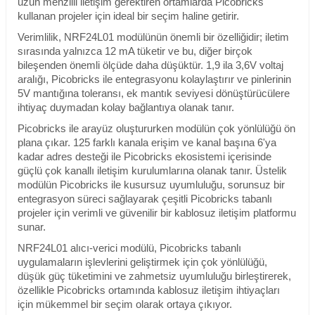
uzun menzilli iletişim gerektiren ortamlarda Picobricks
kullanan projeler için ideal bir seçim haline getirir.
Verimlilik, NRF24L01 modülünün önemli bir özelliğidir; iletim
sırasında yalnızca 12 mA tüketir ve bu, diğer birçok
bileşenden önemli ölçüde daha düşüktür. 1,9 ila 3,6V voltaj
aralığı, Picobricks ile entegrasyonu kolaylaştırır ve pinlerinin
5V mantığına toleransı, ek mantık seviyesi dönüştürücülere
ihtiyaç duymadan kolay bağlantıya olanak tanır.
Picobricks ile arayüz oluştururken modülün çok yönlülüğü ön
plana çıkar. 125 farklı kanala erişim ve kanal başına 6'ya
kadar adres desteği ile Picobricks ekosistemi içerisinde
güçlü çok kanallı iletişim kurulumlarına olanak tanır. Üstelik
modülün Picobricks ile kusursuz uyumluluğu, sorunsuz bir
entegrasyon süreci sağlayarak çeşitli Picobricks tabanlı
projeler için verimli ve güvenilir bir kablosuz iletişim platformu
sunar.
NRF24L01 alıcı-verici modülü, Picobricks tabanlı
uygulamaların işlevlerini geliştirmek için çok yönlülüğü,
düşük güç tüketimini ve zahmetsiz uyumluluğu birleştirerek,
özellikle Picobricks ortamında kablosuz iletişim ihtiyaçları
için mükemmel bir seçim olarak ortaya çıkıyor.