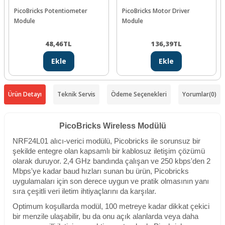
PicoBricks Potentiometer
PicoBricks Motor Driver
Module
Module
48,46
TL
136,39
TL
Ekle
Ekle
Ürün Detayı
Teknik Servis
Ödeme Seçenekleri
Yorumlar
(0)
PicoBricks Wireless Modülü
NRF24L01 alıcı-verici modülü, Picobricks ile sorunsuz bir
şekilde entegre olan kapsamlı bir kablosuz iletişim çözümü
olarak duruyor. 2,4 GHz bandında çalışan ve 250 kbps'den 2
Mbps'ye kadar baud hızları sunan bu ürün, Picobricks
uygulamaları için son derece uygun ve pratik olmasının yanı
sıra çeşitli veri iletim ihtiyaçlarını da karşılar.
Optimum koşullarda modül, 100 metreye kadar dikkat çekici
bir menzile ulaşabilir, bu da onu açık alanlarda veya daha