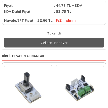
Fiyat
:
44,78
TL + KDV
KDV Dahil Fiyat
:
53,73
TL
Havale/EFT Fiyatı :
52,66
TL
%2
İndirim
Tükendi
Gelince Haber Ver
BİRLİKTE SATIN ALINANLAR