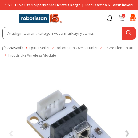
1.500 TL ve Üzeri Siparişlerde Ücretsiz Kargo | Kredi Kartına 6 Taksit İmkânı
0
Anasayfa
Eğitici Setler
Robotistan Özel Ürünler
Devre Elemanları
PicoBricks Wireless Module