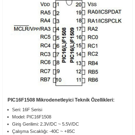
PIC16F1508
Mikrodenetleyici Teknik Özellikleri:
Seri: 16F Serisi
Model:
PIC16F1508
Giriş Gerilimi: 2.3V/DC
~
5.5V/DC
Çalışma Sıcaklığı: -40C
~
+85C