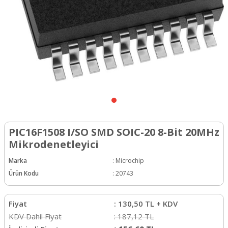
PIC16F1508 I/SO SMD SOIC-20 8-Bit 20MHz
Mikrodenetleyici
Marka
:
Microchip
Ürün Kodu
:
20743
Fiyat
:
130,50
TL + KDV
KDV Dahil Fiyat
:
187,12
TL