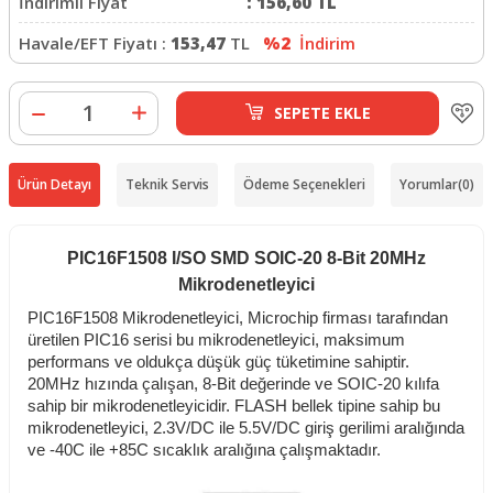
İndirimli Fiyat
:
156,60
TL
Havale/EFT Fiyatı :
153,47
TL
%2
İndirim
SEPETE EKLE
Ürün Detayı
Teknik Servis
Ödeme Seçenekleri
Yorumlar
(0)
PIC16F1508 I/SO SMD SOIC-20 8-Bit 20MHz
Mikrodenetleyici
PIC16F1508 Mikrodenetleyici, Microchip firması tarafından
üretilen PIC16 serisi bu mikrodenetleyici, maksimum
performans ve oldukça düşük güç tüketimine sahiptir.
20MHz hızında çalışan, 8-Bit değerinde ve SOIC-20 kılıfa
sahip bir mikrodenetleyicidir. FLASH bellek tipine sahip bu
mikrodenetleyici, 2.3V/DC ile 5.5V/DC giriş gerilimi aralığında
ve -40C ile +85C sıcaklık aralığına çalışmaktadır.