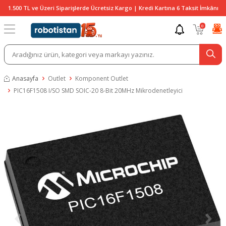
1.500 TL ve Üzeri Siparişlerde Ücretsiz Kargo | Kredi Kartına 6 Taksit İmkânı
0
Anasayfa
Outlet
Komponent Outlet
PIC16F1508 I/SO SMD SOIC-20 8-Bit 20MHz Mikrodenetleyici