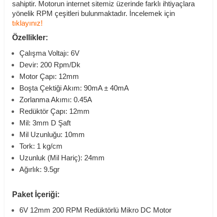
sahiptir. Motorun internet sitemiz üzerinde farklı ihtiyaçlara
yönelik RPM çeşitleri bulunmaktadır. İncelemek için
tıklayınız!
Özellikler:
Çalışma Voltajı: 6V
Devir: 200 Rpm/Dk
Motor Çapı: 12mm
Boşta Çektiği Akım: 90mA ± 40mA
Zorlanma Akımı: 0.45A
Redüktör Çapı: 12mm
Mil: 3mm D Şaft
Mil Uzunluğu: 10mm
Tork: 1 kg/cm
Uzunluk (Mil Hariç): 24mm
Ağırlık: 9.5gr
Paket İçeriği:
6V 12mm 200 RPM Redüktörlü Mikro DC Motor