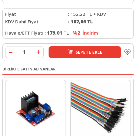
Fiyat
:
152,22
TL + KDV
KDV Dahil Fiyat
:
182,66
TL
Havale/EFT Fiyatı :
179,01
TL
%2
İndirim
SEPETE EKLE
BİRLİKTE SATIN ALINANLAR