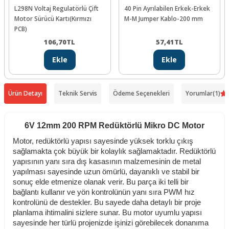
L298N Voltaj Regulatörlü Çift
40 Pin Ayrılabilen Erkek-Erkek
Motor Sürücü Kartı(Kırmızı
M-M Jumper Kablo-200 mm
PCB)
106,70
TL
57,41
TL
Ekle
Ekle
Ürün Detayı
Teknik Servis
Ödeme Seçenekleri
Yorumlar
(1)
6V 12mm 200 RPM Redüktörlü Mikro DC Motor
Motor, redüktörlü yapısı sayesinde yüksek torklu çıkış
sağlamakta çok büyük bir kolaylık sağlamaktadır. Redüktörlü
yapısının yanı sıra dış kasasının malzemesinin de metal
yapılması sayesinde uzun ömürlü, dayanıklı ve stabil bir
sonuç elde etmenize olanak verir. Bu parça iki telli bir
bağlantı kullanır ve yön kontrolünün yanı sıra PWM hız
kontrolünü de destekler. Bu sayede daha detaylı bir proje
planlama ihtimalini sizlere sunar. Bu motor uyumlu yapısı
sayesinde her türlü projenizde işinizi görebilecek donanıma