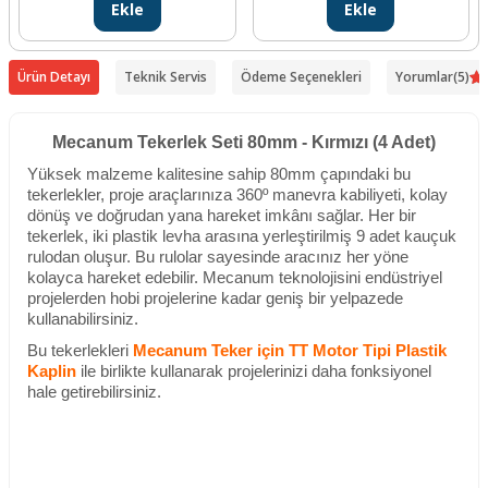
Ekle
Ekle
Ürün Detayı
Teknik Servis
Ödeme Seçenekleri
Yorumlar
(5)
Mecanum Tekerlek Seti 80mm - Kırmızı (4 Adet)
Yüksek malzeme kalitesine sahip 80mm çapındaki bu
tekerlekler, proje araçlarınıza 360º manevra kabiliyeti, kolay
dönüş ve doğrudan yana hareket imkânı sağlar. Her bir
tekerlek, iki plastik levha arasına yerleştirilmiş 9 adet kauçuk
rulodan oluşur. Bu rulolar sayesinde aracınız her yöne
kolayca hareket edebilir. Mecanum teknolojisini endüstriyel
projelerden hobi projelerine kadar geniş bir yelpazede
kullanabilirsiniz.
Bu tekerlekleri
Mecanum Teker için TT Motor Tipi Plastik
Kaplin
ile birlikte kullanarak projelerinizi daha fonksiyonel
hale getirebilirsiniz.