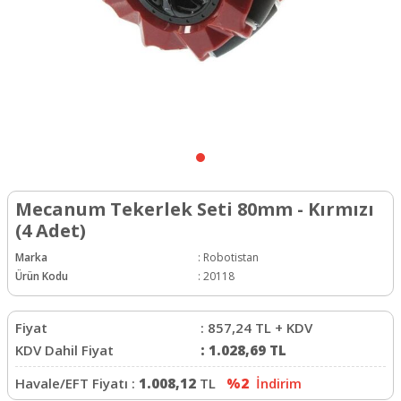
Mecanum Tekerlek Seti 80mm - Kırmızı
(4 Adet)
Marka
:
Robotistan
Ürün Kodu
:
20118
Fiyat
:
857,24
TL + KDV
KDV Dahil Fiyat
:
1.028,69
TL
Havale/EFT Fiyatı :
1.008,12
TL
%2
İndirim