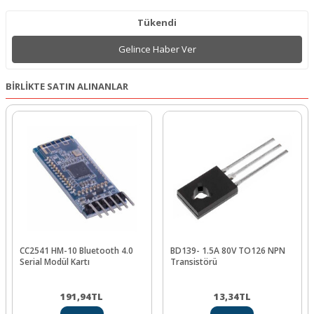
Tükendi
Gelince Haber Ver
BİRLİKTE SATIN ALINANLAR
CC2541 HM-10 Bluetooth 4.0
BD139- 1.5A 80V TO126 NPN
Serial Modül Kartı
Transistörü
191,94
TL
13,34
TL