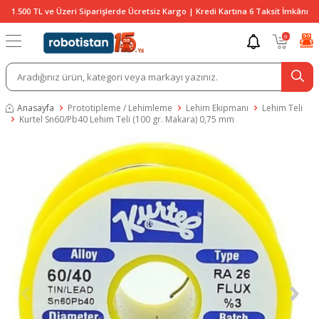
1.500 TL ve Üzeri Siparişlerde Ücretsiz Kargo | Kredi Kartına 6 Taksit İmkânı
0
Anasayfa
Prototipleme / Lehimleme
Lehim Ekipmanı
Lehim Teli
Kurtel Sn60/Pb40 Lehim Teli (100 gr. Makara) 0,75 mm