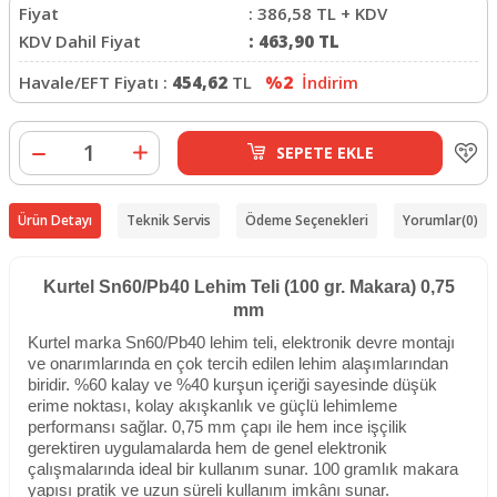
Fiyat
:
386,58
TL + KDV
KDV Dahil Fiyat
:
463,90
TL
Havale/EFT Fiyatı :
454,62
TL
%2
İndirim
SEPETE EKLE
Ürün Detayı
Teknik Servis
Ödeme Seçenekleri
Yorumlar
(0)
Kurtel Sn60/Pb40 Lehim Teli (100 gr. Makara) 0,75
mm
Kurtel marka Sn60/Pb40 lehim teli, elektronik devre montajı
ve onarımlarında en çok tercih edilen lehim alaşımlarından
biridir. %60 kalay ve %40 kurşun içeriği sayesinde düşük
erime noktası, kolay akışkanlık ve güçlü lehimleme
performansı sağlar. 0,75 mm çapı ile hem ince işçilik
gerektiren uygulamalarda hem de genel elektronik
çalışmalarında ideal bir kullanım sunar. 100 gramlık makara
yapısı pratik ve uzun süreli kullanım imkânı sunar.