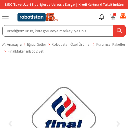
1.500 TL ve Üzeri Siparişlerde Ücretsiz Kargo | Kredi Kartına 6 Taksit İmkânı
0
Anasayfa
Eğitici Setler
Robotistan Özel Ürünler
Kurumsal Paketler
FinalMaker mBot 2 Seti