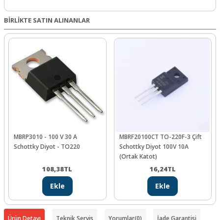
BİRLİKTE SATIN ALINANLAR
MBRP3010 - 100 V 30 A
MBRF20100CT TO-220F-3 Çift
Schottky Diyot - TO220
Schottky Diyot 100V 10A
(Ortak Katot)
108,38
TL
16,24
TL
Ekle
Ekle
Ürün Detayı
Teknik Servis
Yorumlar
(0)
İade Garantisi