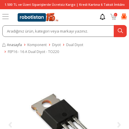
1.500 TL ve Üzeri Siparişlerde Ücretsiz Kargo | Kredi Kartına 6 Taksit İmkânı
0
Anasayfa
Komponent
Diyot
Dual Diyot
FEP16 - 16 A Dual Diyot - TO220