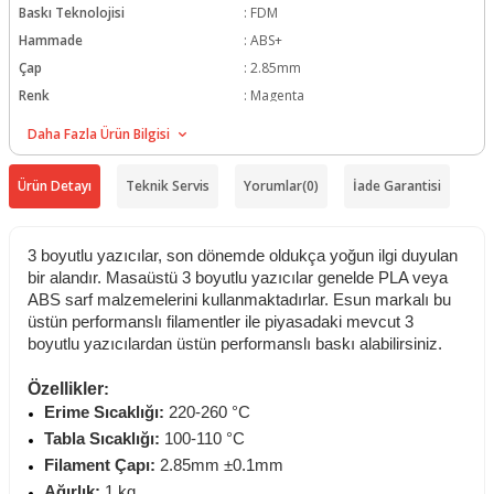
Baskı Teknolojisi
:
FDM
Hammade
:
ABS+
Çap
:
2.85mm
Renk
:
Magenta
Hotend Sıcaklığı
:
220-260C
Daha Fazla Ürün Bilgisi
Tabla Sıcaklığı
:
80-100C
Ağırlık
:
1Kg
Ürün Detayı
Teknik Servis
Yorumlar
(0)
İade Garantisi
3 boyutlu yazıcılar, son dönemde oldukça yoğun ilgi duyulan
bir alandır. Masaüstü 3 boyutlu yazıcılar genelde PLA veya
ABS sarf malzemelerini kullanmaktadırlar. Esun markalı bu
üstün performanslı filamentler ile piyasadaki mevcut 3
boyutlu yazıcılardan üstün performanslı baskı alabilirsiniz.
Özellikler
:
Erime Sıcaklığı:
220-260 °C
Tabla Sıcaklığı:
100-110 °C
Filament Çapı:
2.85mm ±0.1mm
Ağırlık:
1 kg