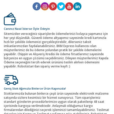
Canınız Nasıl İsterse Öyle Ödeyin
Sitemizden vereceğiniz siparişlerde ödemelerinizi kolayca yapmanız için
her şeyi düşündük. Güvenli ödeme altyapımız sayesinde kredi kartınızla
hızlı bir şekilde ödemenizi gerçekleştirebilir, dilerseniz taksit
imkanlarımızdan faydalanabilirsiniz. BKM Express kullanıcısı olan
müşterilerimiz de bu ödeme yolundan pratik bir şekilde ödemelerini
yapabilir. Chippin ve Alışveriş Kredisi ile ödeme fırsatlarımız sayesinde
bütçenize en uygun çözümü seçebilirsiniz. Dileyen müşterilerimiz Kapıda
Ödeme seçeneğini tercih ederek ürününü teslim alırken ödemesini
yapabilir. Robotistan'dan sipariş verme keyfi :)
Geniş Stok Ağımızla Binlerce Ürün Kapınızda!
Stoklarımızda bulunan binlerce çeşit ürün sayesinde elektronik malzeme
satışında sizlere kesintisiz bir hizmet sunuyoruz. Tüm siparişleriniz
standart gönderim prosedürlerimize uygun olarak paketlenip 48 saat
içerisinde kargoya verilmektedir. Anlaşmalı olduğumuz kargo
firmalarından dilediğinizi seçerek işleminizi tamamlayabilirsiniz. Teslimat
detayları için Kargo ve Teslimat sayfamıza göz atabilirsiniz. Robotistan