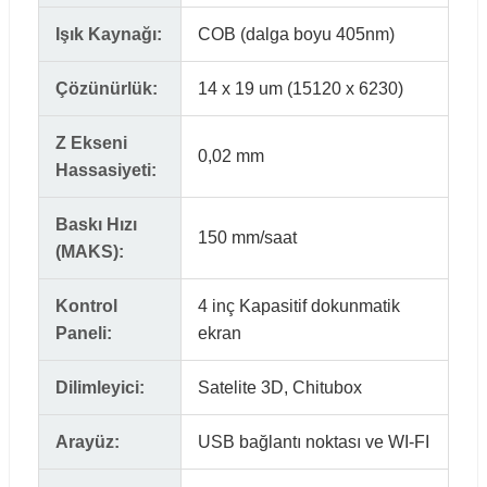
Işık Kaynağı:
COB (dalga boyu 405nm)
Çözünürlük:
14 x 19 um (15120 x 6230)
Z Ekseni
0,02 mm
Hassasiyeti:
Baskı Hızı
150 mm/saat
(MAKS):
Kontrol
4 inç Kapasitif dokunmatik
Paneli:
ekran
Dilimleyici:
Satelite 3D, Chitubox
Arayüz:
USB bağlantı noktası ve WI-FI