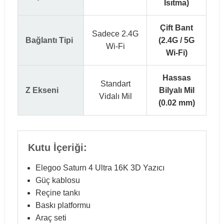
Isıtma)
Çift Bant
Sadece 2.4G
Bağlantı Tipi
(2.4G / 5G
Wi-Fi
Wi-Fi)
Hassas
Standart
Z Ekseni
Bilyalı Mil
Vidalı Mil
(0.02 mm)
Kutu İçeriği:
Elegoo Saturn 4 Ultra 16K 3D Yazıcı
Güç kablosu
Reçine tankı
Baskı platformu
Araç seti