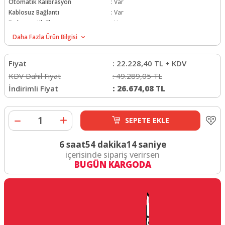
Otomatik Kalibrasyon
:
Var
Kablosuz Bağlantı
:
Var
Dokunmatik Ekran
:
Var
Daha Fazla Ürün Bilgisi
Fiyat
:
22.228,40
TL + KDV
KDV Dahil Fiyat
:
49.289,05
TL
İndirimli Fiyat
:
26.674,08
TL
SEPETE EKLE
6 saat
54 dakika
13 saniye
içerisinde sipariş verirsen
BUGÜN KARGODA