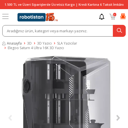
1.500 TL ve Üzeri Siparişlerde Ücretsiz Kargo | Kredi Kartına 6 Taksit İmkânı
0
Anasayfa
3D
3D Yazıcı
SLA Yazıcılar
Elegoo Saturn 4 Ultra 16K 3D Yazıcı