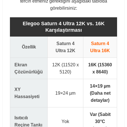
tercih etmeniz gerektiğini aşağıdaki tabloda
görebilirsiniz:
Elegoo Saturn 4 Ultra 12K vs. 16K
Karşılaştırması
Saturn 4
Saturn 4
Özellik
Ultra 12K
Ultra 16K
Ekran
12K (11520 x
16K (15360
Çözünürlüğü
5120)
x 8640)
14×19 µm
XY
19×24 µm
(Daha net
Hassasiyeti
detaylar)
Var (Sabit
Isıtıcılı
Yok
30°C
Reçine Tankı