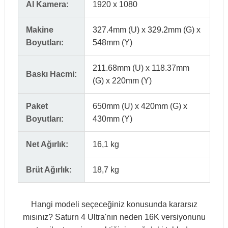
AI Kamera:
1920 x 1080
Makine
327.4mm (U) x 329.2mm (G) x
Boyutları:
548mm (Y)
211.68mm (U) x 118.37mm
Baskı Hacmi:
(G) x 220mm (Y)
Paket
650mm (U) x 420mm (G) x
Boyutları:
430mm (Y)
Net Ağırlık:
16,1 kg
Brüt Ağırlık:
18,7 kg
Hangi modeli seçeceğiniz konusunda kararsız
mısınız? Saturn 4 Ultra'nın neden 16K versiyonunu