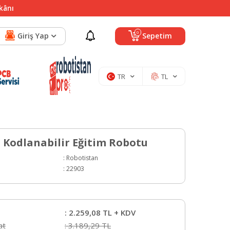
mkânı
0
Giriş Yap
Sepetim
TR
TL
 Kodlanabilir Eğitim Robotu
:
Robotistan
:
22903
:
2.259,08
TL + KDV
at
:
3.189,29
TL