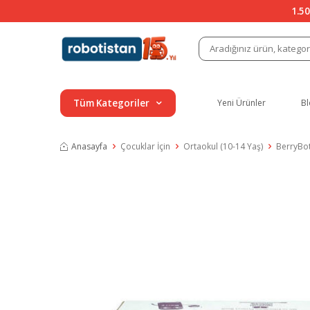
1.50
Tüm Kategoriler
Yeni Ürünler
Bl
Anasayfa
Çocuklar İçin
Ortaokul (10-14 Yaş)
BerryBot