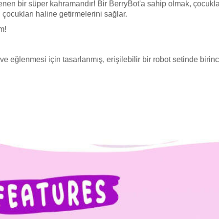
enen bir süper kahramandır! Bir BerryBot'a sahip olmak, çocukları
 çocukları haline getirmelerini sağlar.
m!
e eğlenmesi için tasarlanmış, erişilebilir bir robot setinde birinci 