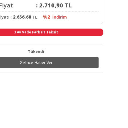
Fiyat
:
2.710,90
TL
iyatı :
2.656,68
TL
%2
İndirim
3 Ay Vade Farksız Taksit
Tükendi
Gelince Haber Ver