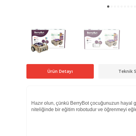
Ürün Detayı
Teknik S
Hazır olun, çünkü BerryBot çocuğunuzun hayal g
niteliğinde bir eğitim robotudur ve öğrenmeyi eğle